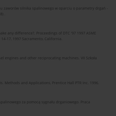
uzu zaworów silnika spalinowego w oparciu o parametry drgań -
8) .
make any difference?. Proceedings of DTC '97 1997 ASME
14-17, 1997 Sacramento, California.
sel engines and other reciprocating machines. VII Szkoła
s. Methods and Applications, Prentice Hall PTR Inc. 1996.
a spalinowego za pomocą sygnału drganiowego. Praca