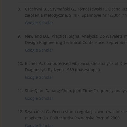
8.
Czechyra B. , Szymański G., Tomaszewski F., Ocena l
założenia metodyczne. Silniki Spalinowe nr 1/2004 (11
Google Scholar
9.
Newland D.E. Practical Signal Analysis: Do Wavelets 
Design Engineering Technical Conference, September 
Google Scholar
10.
Riches P., Computerised vibroacoustic analysis of Die
Diagnostyki Rydzyna 1989 (maszynopis).
Google Scholar
11.
Shie Qian, Dapang Chen, Joint Time-Frequency analysi
Google Scholar
12.
Szymański G., Ocena stanu regulacji zaworów silnik
magisterska. Politechnika Poznańska Poznań 2000.
Google Scholar