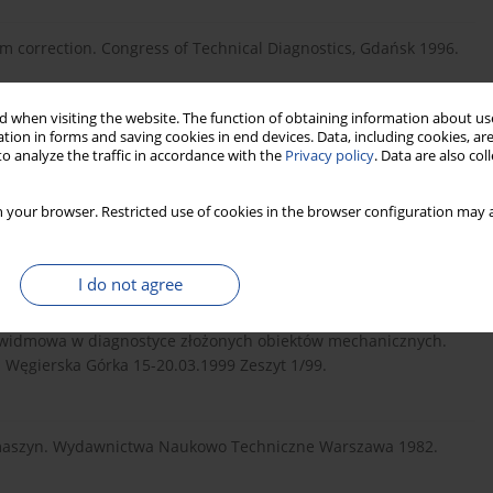
m correction. Congress of Technical Diagnostics, Gdańsk 1996.
 when visiting the website. The function of obtaining information about use
 Transform (STFT) with Amplitude and Frequency Correction
tion in forms and saving cookies in end devices. Data, including cookies, are
lysis. Report: CRI Hannover-DAAD, November 1997.
o analyze the traffic in accordance with the
Privacy policy
. Data are also co
 your browser. Restricted use of cookies in the browser configuration may a
a - diagnostycznie zorientowana metoda analizy sygnału.
ań-Zajączkowo 1992.
I do not agree
o-widmowa w diagnostyce złożonych obiektów mechanicznych.
Węgierska Górka 15-20.03.1999 Zeszyt 1/99.
i maszyn. Wydawnictwa Naukowo Techniczne Warszawa 1982.