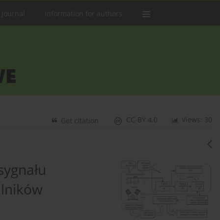
 Journal
Information for authors
CC-BY 4.0
Views: 30
Get citation
sygnału
ilników