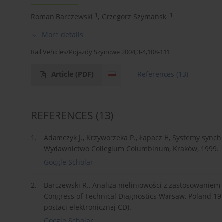
1
1
Roman Barczewski
,
Grzegorz Szymański
More details
Rail Vehicles/Pojazdy Szynowe 2004,3-4,108-111
Article
(PDF)
References
(13)
REFERENCES
(13)
1.
Adamczyk J., Krzyworzeka P., Łapacz H, Systemy sync
Wydawnictwo Collegium Columbinum, Kraków, 1999.
Google Scholar
2.
Barczewski R., Analiza nieliniowości z zastosowaniem
Congress of Technical Diagnostics Warsaw, Poland 19-
postaci elektronicznej CD).
Google Scholar