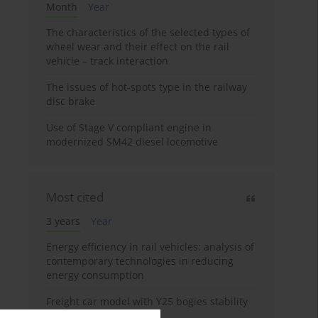
Month
Year
The characteristics of the selected types of
wheel wear and their effect on the rail
vehicle – track interaction
The issues of hot-spots type in the railway
disc brake
Use of Stage V compliant engine in
modernized SM42 diesel locomotive
Most cited
3 years
Year
Energy efficiency in rail vehicles: analysis of
contemporary technologies in reducing
energy consumption
Freight car model with Y25 bogies stability
analysis