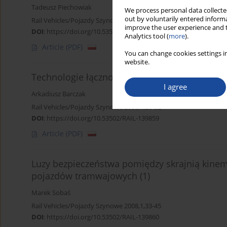
Tadeusz Piechowiak
We process personal data collected
out by voluntarily entered informa
Rail Vehicles/Pojazdy Szynowe 2008,1,14-25
improve the user experience and t
DOI
:
https://doi.org/10.53502/RAIL-139858
Analytics tool (
more
).
Article
(PDF)
You can change cookies settings in
website.
Technologie łączności bezprzewodowej w mo
I agree
Arkadiusz Barczak
Rail Vehicles/Pojazdy Szynowe 2008,1,26-32
DOI
:
https://doi.org/10.53502/RAIL-139859
Article
(PDF)
Luzy bezpieczeństwa pomiędzy skrajnią kinema
pojazdów tramwajowych (1)
Marek Sobaś
Rail Vehicles/Pojazdy Szynowe 2008,1,33-45
DOI
:
https://doi.org/10.53502/RAIL-139860