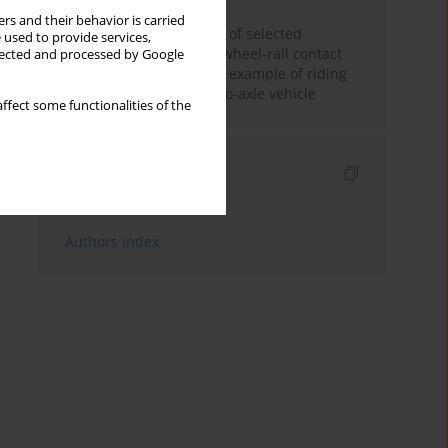
rs and their behavior is carried
Review and comparison of selected
 used to provide services,
methods of calculating wheel-rail contact
llected and processed by Google
tangential forces on the example of riding
stability analysis of a two-axle vehicle
ffect some functionalities of the
Indexes
Keywords index
Authors index