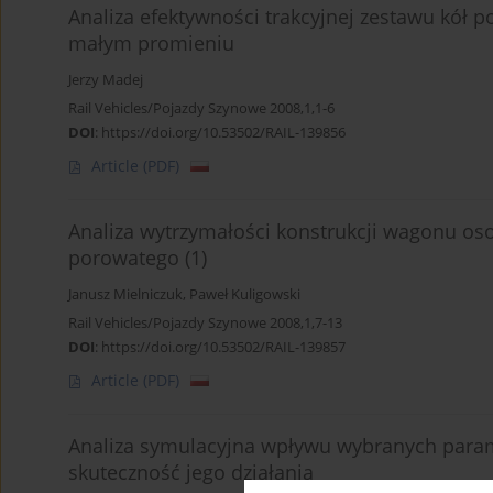
Analiza efektywności trakcyjnej zestawu kół 
małym promieniu
Jerzy Madej
Rail Vehicles/Pojazdy Szynowe 2008,1,1-6
DOI
:
https://doi.org/10.53502/RAIL-139856
Article
(PDF)
Analiza wytrzymałości konstrukcji wagonu o
porowatego (1)
Janusz Mielniczuk
,
Paweł Kuligowski
Rail Vehicles/Pojazdy Szynowe 2008,1,7-13
DOI
:
https://doi.org/10.53502/RAIL-139857
Article
(PDF)
Analiza symulacyjna wpływu wybranych par
skuteczność jego działania