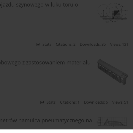
pojazdu szynowego w łuku toru o
Stats
Citations: 2
Downloads: 35
Views: 131
sobowego z zastosowaniem materiału
Stats
Citations: 1
Downloads: 6
Views: 51
ametrów hamulca pneumatycznego na