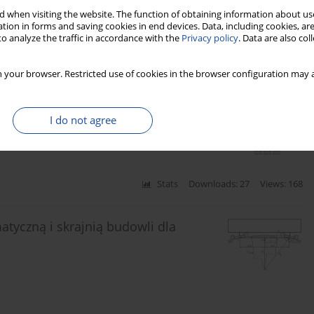
 when visiting the website. The function of obtaining information about use
tion in forms and saving cookies in end devices. Data, including cookies, are
o analyze the traffic in accordance with the
Privacy policy
. Data are also co
Stats
Citations: 2
Downloads: 29
Views: 127
 your browser. Restricted use of cookies in the browser configuration may a
nitorowaniu stanu pojazdu szynowego
I do not agree
Stats
Downloads: 27
Views: 168
tyczną i skrajnią budowli dla