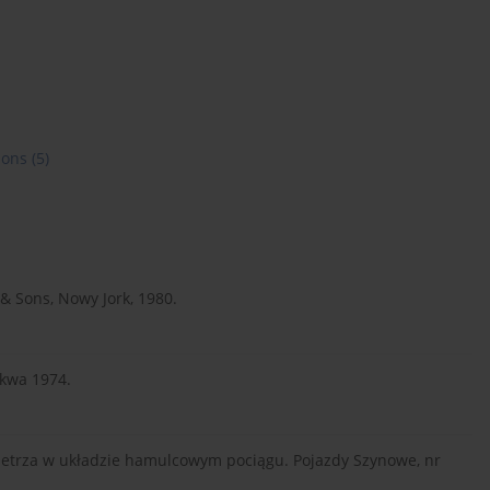
ions
(5)
 & Sons, Nowy Jork, 1980.
skwa 1974.
ietrza w układzie hamulcowym pociągu. Pojazdy Szynowe, nr