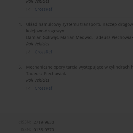
Rail Vehicles
CrossRef
4.
Układ hamulcowy systemu transportu naczep drogo
kolejowo-drogowym
Damian Goliwąs, Marian Medwid, Tadeusz Piechowia
Rail Vehicles
CrossRef
5.
Mechaniczne opory tarcia występujące w cylindrac
Tadeusz Piechowiak
Rail Vehicles
CrossRef
eISSN:
2719-9630
ISSN:
0138-0370