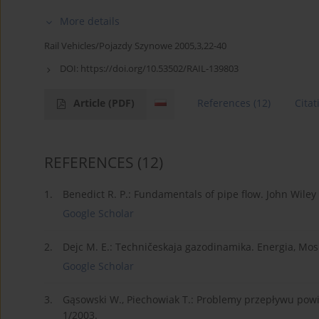
More details
Rail Vehicles/Pojazdy Szynowe 2005,3,22-40
DOI:
https://doi.org/10.53502/RAIL-139803
Article
(PDF)
References
(12)
Citat
REFERENCES
(12)
1.
Benedict R. P.: Fundamentals of pipe flow. John Wiley
Google Scholar
2.
Dejc M. E.: Techničeskaja gazodinamika. Energia, Mo
Google Scholar
3.
Gąsowski W., Piechowiak T.: Problemy przepływu pow
1/2003.