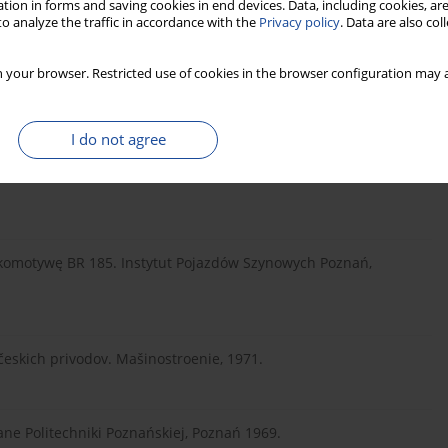
tion in forms and saving cookies in end devices. Data, including cookies, are
o analyze the traffic in accordance with the
Privacy policy
. Data are also co
rzekładnika do napełniania przewodu głównego na podstawie
ładnika w aspekcie spełnienia wymagań podanych w karcie
8337 (niepublikowane), 2001r.
 your browser. Restricted use of cookies in the browser configuration may a
I do not agree
i pneumatycznej w oparciu o wyniki symulacji propozycji
tycznym pociągu. Instytut Pojazdów Szynowych Poznań, OR-
okomotywę BR 185. Instytut Pojazdów Szynowych Poznań,
českich privodov. Mašinostroenie, 1971.
ne Politechniki Poznańskiej, Poznań 1969.