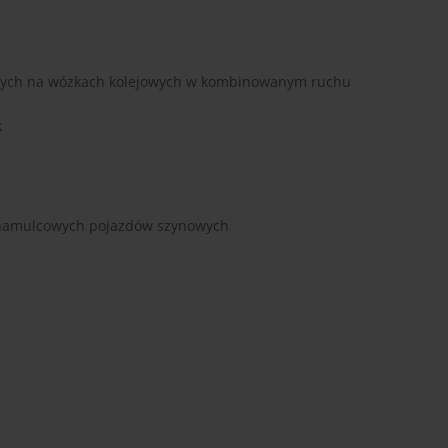
wych na wózkach kolejowych w kombinowanym ruchu
k
h hamulcowych pojazdów szynowych