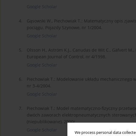
Google Scholar
4.
Gąsowski W., Piechowiak T.: Matematyczny opis zja
pociągu. Pojazdy Szynowe, nr 1/2004.
Google Scholar
5.
Olsson H., Aström K.J., Canudas de Wit C., Gäfvert M.,
European Journal of Control, nr 4/1998.
Google Scholar
6.
Piechowiak T.: Modelowanie układu mechanicznego 
nr 3-4/2004.
Google Scholar
7.
Piechowiak T.: Model matematyczno-fizyczny przetwo
dwóch zaworach elektropneumatycznych sterowanych 
(niepublikowane), 2000r.
Google Scholar
We process personal data collected