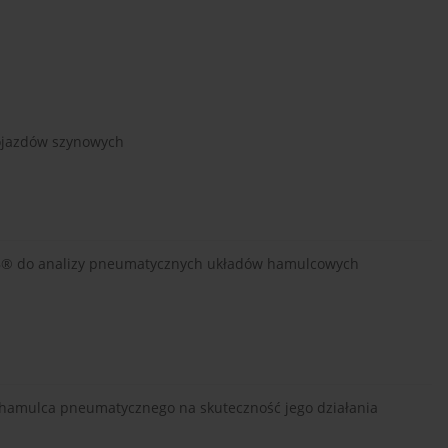
ojazdów szynowych
B® do analizy pneumatycznych układów hamulcowych
hamulca pneumatycznego na skuteczność jego działania