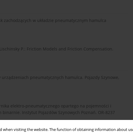
wisk zachodzących w układzie pneumatycznym hamulca
 Lischinsky P.: Friction Models and Friction Compensation.
w urządzeniach pneumatycznych hamulca. Pojazdy Szynowe,
rnika elektro-pneumatycznego opartego na pojemności i
binarnie. Instytut Pojazdów Szynowych Poznań. OR-8237
 when visiting the website. The function of obtaining information about use