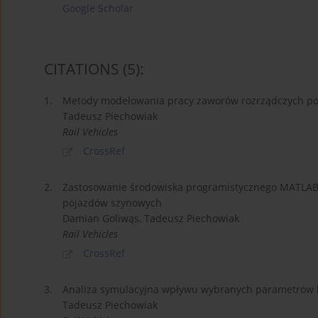
Google Scholar
CITATIONS
(5)
:
1.
Metody modelowania pracy zaworów rozrządczych p
Tadeusz Piechowiak
Rail Vehicles
CrossRef
2.
Zastosowanie środowiska programistycznego MATLA
pojazdów szynowych
Damian Goliwąs, Tadeusz Piechowiak
Rail Vehicles
CrossRef
3.
Analiza symulacyjna wpływu wybranych parametrów 
Tadeusz Piechowiak