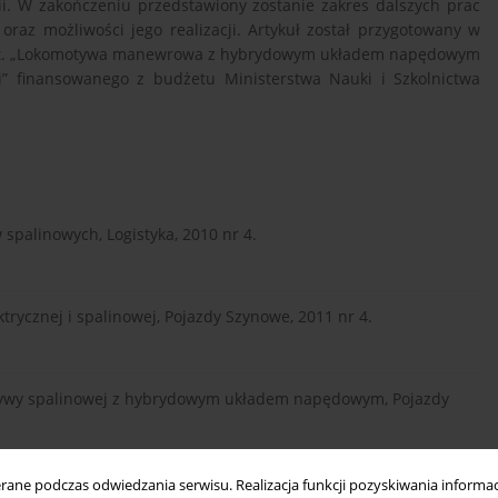
. W zakończeniu przedstawiony zostanie zakres dalszych prac
raz możliwości jego realizacji. Artykuł został przygotowany w
 pt. „Lokomotywa manewrowa z hybrydowym układem napędowym
” finansowanego z budżetu Ministerstwa Nauki i Szkolnictwa
palinowych, Logistyka, 2010 nr 4.
trycznej i spalinowej, Pojazdy Szynowe, 2011 nr 4.
motywy spalinowej z hybrydowym układem napędowym, Pojazdy
ne podczas odwiedzania serwisu. Realizacja funkcji pozyskiwania informacj