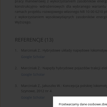
pracy manewrowej z wykorzystaniem zasobników energii
konstrukcyjno- wdrożeniowych dla wybranego wariantu o
ramach projektu rozwojowego własnego NR 10 00 6210
z wykorzystaniem wysokowydajnych zasobników energii
Wyższego.
REFERENCJE
(13)
1.
Marciniak Z.: Hybrydowe układy napędowe lokomotyw s
Google Scholar
2.
Marciniak Z.: Napędy hybrydowe pojazdów trakcji elek
Google Scholar
3.
Marciniak Z., Jakuszko W.: Koncepcja polskiej loko
Szynowe, 2012 nr 4.
Google Scholar
Przetwarzamy dane osobowe zbiera