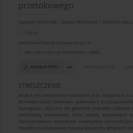
przetokowego
1
1
Zygmunt Marciniak
,
Janusz Mielniczuk
,
Wojciech Jakus
Więcej
Rail Vehicles/Pojazdy Szynowe 2014,2,1-8
DOI:
https://doi.org/10.53502/RAIL-138960
Artykuł
(PDF)
Referencje
(13)
Cyt
STRESZCZENIE
Artykuł jest poświęcony realizacjom prac związanych 
do modernizacji lokomotyw spalinowych przeznaczonyc
wymagania i wytyczne dla głównych zespołów i układów
lokomotywy manewrowe, które zostały wytypowane 
zaprezentowano wariantowe rozwiązania konstrukcyj
Ponadto przedstawione zostaną parametry głównych zesp