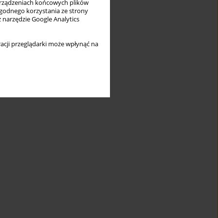
rządzeniach końcowych plików
wygodnego korzystania ze strony
z narzędzie Google Analytics
acji przeglądarki może wpłynąć na