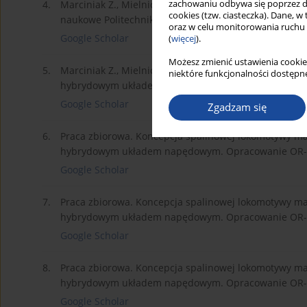
zachowaniu odbywa się poprzez d
4.
Marciniak Z., Mielniczuk J.: Polska koncepcja loko
cookies (tzw. ciasteczka). Dane, w
naukowe Politechniki Warszawskiej, Seria Transport. Z
oraz w celu monitorowania ruchu
Google Scholar
(
więcej
).
Możesz zmienić ustawienia cookie
5.
Marciniak Z., Mielniczuk J.: Lokomotywy spalinowe 
niektóre funkcjonalności dostępne
hybrydowym układem napędowym (koncepcja i założeni
Google Scholar
Zgadzam się
6.
Praca zbiorowa. Koncepcja spalinowej lokomotywy ma
hybrydowym układem napędowym. Opracowanie OR-103
Google Scholar
7.
Praca zbiorowa. Koncepcja spalinowej lokomotywy m
hybrydowym układem napędowym. Opracowanie OR-103
Google Scholar
8.
Praca zbiorowa. Koncepcja spalinowej lokomotywy m
hybrydowym układem napędowym. Opracowanie OR-103
Google Scholar