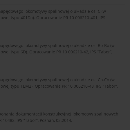
apędowego lokomotywy spalinowej o układzie osi C (w
owej typu 401Da). Opracowanie PR 10 006210-401, IPS
apędowego lokomotywy spalinowej o układzie osi Bo-Bo (w
wej typu 6D). Opracowanie PR 10 006210-42, IPS “Tabor”,
apędowego lokomotywy spalinowej o układzie osi Co-Co (w
wej typu TEM2). Opracowanie PR 10 006210-48, IPS “Tabor”,
konania dokumentacji konstrukcyjnej lokomotyw spalinowych
482, IPS “Tabor”, Poznań, 03.2014.