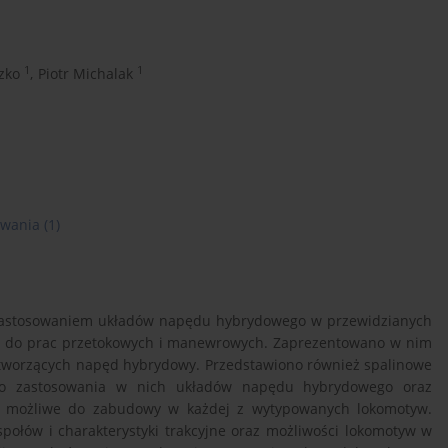
1
1
zko
,
Piotr Michalak
owania
(1)
z zastosowaniem układów napędu hybrydowego w przewidzianych
h do prac przetokowych i manewrowych. Zaprezentowano w nim
 tworzących napęd hybrydowy. Przedstawiono również spalinowe
do zastosowania w nich układów napędu hybrydowego oraz
ne możliwe do zabudowy w każdej z wytypowanych lokomotyw.
ołów i charakterystyki trakcyjne oraz możliwości lokomotyw w