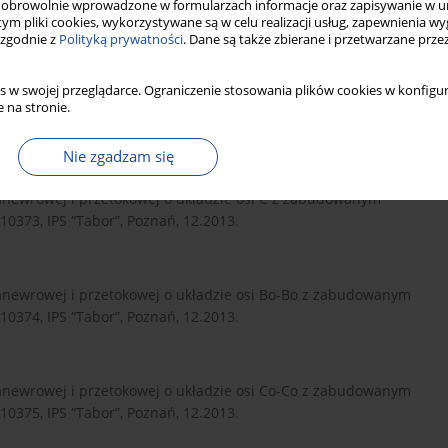
obrowolnie wprowadzone w formularzach informacje oraz zapisywanie w u
motywy spalinowej z hybrydowym układem napędowym, Prace
 tym pliki cookies, wykorzystywane są w celu realizacji usług, zapewnienia 
. 98 – Środki i infrastruktura transportu, Warszawa 2013.
 zgodnie z
Polityką prywatności
. Dane są także zbierane i przetwarzane prze
s w swojej przeglądarce. Ograniczenie stosowania plików cookies w konfigur
jednokabinowe do prac manewrowych i przetokowych z
 na stronie.
a), Problemy Kolejnictwa, 2014 (zgłoszony do druku).
Nie zgadzam się
newrowej i przetokowej o układzie osi C z zabudowanym
73, IPS “Tabor”, Poznań, 12.2013.
anewrowej i przetokowej o układzie osi Bo-Bo z zabudowanym
74, IPS “Tabor”, Poznań, 12.2013.
anewrowej i przetokowej o układzie osi Co-Co z zabudowanym
75, IPS “Tabor”, Poznań, 12.2013.