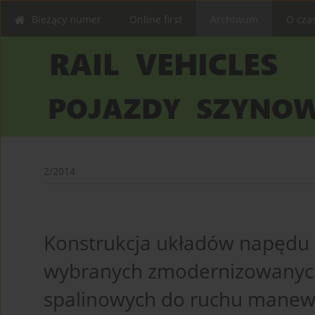
Bieżący numer
Online first
Archiwum
O cza
2/2014
Konstrukcja układów napędu
wybranych zmodernizowanyc
spalinowych do ruchu manew