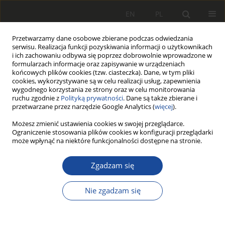
EN
PL
Przetwarzamy dane osobowe zbierane podczas odwiedzania
serwisu. Realizacja funkcji pozyskiwania informacji o użytkownikach
i ich zachowaniu odbywa się poprzez dobrowolnie wprowadzone w
formularzach informacje oraz zapisywanie w urządzeniach
końcowych plików cookies (tzw. ciasteczka). Dane, w tym pliki
cookies, wykorzystywane są w celu realizacji usług, zapewnienia
wygodnego korzystania ze strony oraz w celu monitorowania
ruchu zgodnie z
Polityką prywatności
. Dane są także zbierane i
przetwarzane przez narzędzie Google Analytics (
więcej
).
Komitet Redakcjyjny
Możesz zmienić ustawienia cookies w swojej przeglądarce.
Ograniczenie stosowania plików cookies w konfiguracji przeglądarki
może wpłynąć na niektóre funkcjonalności dostępne na stronie.
Redaktor Naczelny
prof. dr hab. inż. Ireneusz Pielecha (Sieć Badawcza Łukasiewicz -
Zgadzam się
Poznański Instytut Technologiczny)
ORCID
0000-0001-7340-635X
Nie zgadzam się
Scopus
6508274866
Z-ca Red. Naczelnego