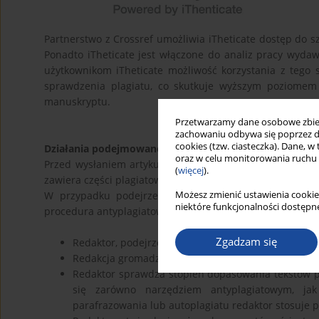
Partnerstwo z Crossref umożliwia iTheticate dostęp do s
Ponadto iTheticate jest włączone do analiz pracy wydaw
użytkownikom iTheticate możliwość korzystania z teg
sprawdzenia plagiatu, co skutkuje wyższym poziomem 
manuskryptu.
Przetwarzamy dane osobowe zbiera
zachowaniu odbywa się poprzez d
cookies (tzw. ciasteczka). Dane, w
Działania podejmowane w przypadku podejrzenia o pla
oraz w celu monitorowania ruchu
Przed wysłaniem artykułu do recenzentów, program antyp
(
więcej
).
zawiera części plagiatowych. Wynik powyżej 25% dyskwalif
Możesz zmienić ustawienia cookie
W przypadku podejrzenia przez Redakcję plagiatu w
niektóre funkcjonalności dostępne
procedura antyplagiatowa, której kolejne etapy są następ
Zgadzam się
Redaktor, podejrzewając plagiat artykułu zgłoszon
Redakcja gromadzi pełną dokumentację wraz z do
Redaktor sprawdza stopień dopasowania tekstów p
się zarówno narzędziem antyplagiatowym, ja
parafrazowania lub autoplagiatu redaktor stosuje 