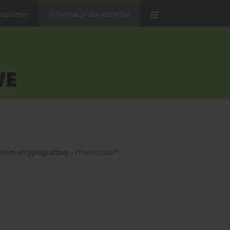
sopiśmie
Informacja dla autorów
®
stem antyplagiatowy -
iThenticate