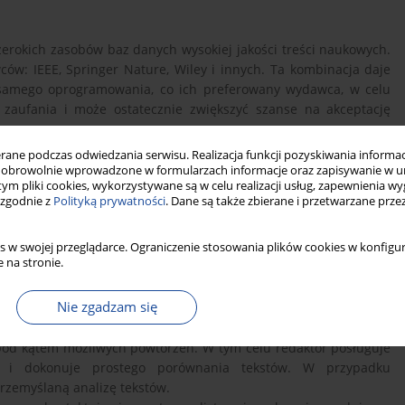
zerokich zasobów baz danych wysokiej jakości treści naukowych.
ców: IEEE, Springer Nature, Wiley i innych. Ta kombinacja daje
o samego oprogramowania, co ich preferowany wydawca, w celu
zaufania i może ostatecznie zwiększyć szanse na akceptację
ne podczas odwiedzania serwisu. Realizacja funkcji pozyskiwania informacj
obrowolnie wprowadzone w formularzach informacje oraz zapisywanie w u
 tym pliki cookies, wykorzystywane są w celu realizacji usług, zapewnienia 
giat zgłoszonego do druku artykułu
 zgodnie z
Polityką prywatności
. Dane są także zbierane i przetwarzane prze
lagiatowy korzystający z systemu plagiat.pl sprawdza, czy nie
ikuje publikację z dalszej obróbki.
s w swojej przeglądarce. Ograniczenie stosowania plików cookies w konfigur
 przypadku artykułu zgłoszonego do druku uruchamiana jest
 na stronie.
ujące:
Nie zgadzam się
ego do druku, podejmuje czynności proceduralne;
wodami;
od kątem możliwych powtórzeń. W tym celu redaktor posługuje
k i dokonuje prostego porównania tekstów. W przypadku
przemyślaną analizę tekstów.