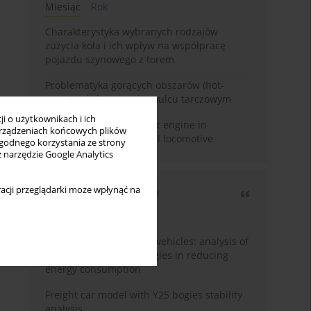
Miesiąc
Rok
Charakterystyka wybranych rodzajów
zużycia koła i ich wpływ na współpracę
pojazdu szynowego z torem
Problematyka gorących obszarów (hot-
spots) w kolejowym hamulcu tarczowym
i o użytkownikach i ich
Use of Stage V compliant engine in
rządzeniach końcowych plików
modernized SM42 diesel locomotive
wygodnego korzystania ze strony
z narzędzie Google Analytics
acji przeglądarki może wpłynąć na
Najczęściej cytowane
3 lata
Rok
Energy efficiency in rail vehicles: analysis of
contemporary technologies in reducing
energy consumption
Freight car model with Y25 bogies stability
analysis