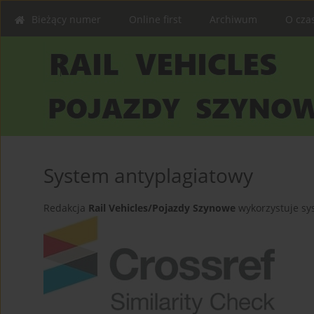
Bieżący numer
Online first
Archiwum
O cza
System antyplagiatowy
Redakcja
Rail Vehicles/Pojazdy Szynowe
wykorzystuje sy