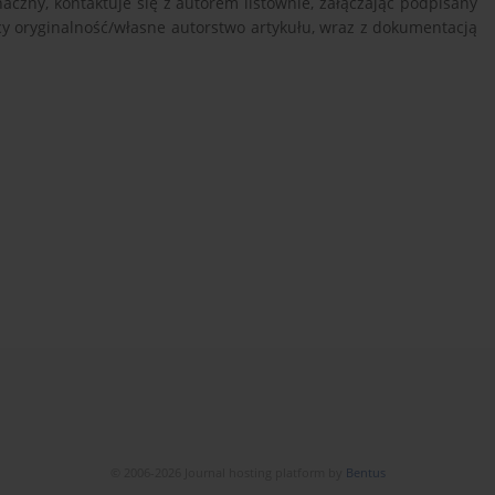
naczny, kontaktuje się z autorem listownie, załączając podpisany
cy oryginalność/własne autorstwo artykułu, wraz z dokumentacją
© 2006-2026 Journal hosting platform by
Bentus