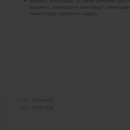
Redaktor, stwierdzając, że zakres powtórzeń jest z
dokument „oświadczenia autorskiego”, stwierdzają
stwierdzającą popełnienie plagiatu.
eISSN:
2719-9630
ISSN:
0138-0370