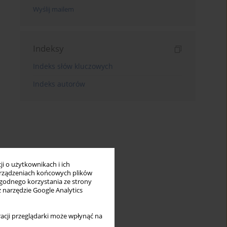
Wyślij mailem
Indeksy
Indeks słów kluczowych
Indeks autorów
i o użytkownikach i ich
rządzeniach końcowych plików
wygodnego korzystania ze strony
z narzędzie Google Analytics
acji przeglądarki może wpłynąć na