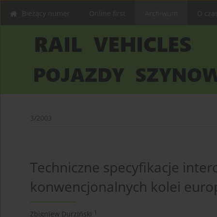
Bieżący numer
Online first
Archiwum
O cza
3/2003
Techniczne specyfikacje inter
konwencjonalnych kolei euro
1
Zbigniew DurzJński