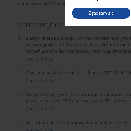
opracowywaniu TSI w AEIF.
Zgadzam się
REFERENCJE
(5)
1.
Bieżąca analiza europejskich prac nad technicznymi s
transeuropejskich kolei konwencjonalnych oraz koord
ramach Zespołu ds. interoperacyjności. Raport wstęp
Google Scholar
2.
Conventional Rail Intermediate Report. AEIF. 26.09.20
Google Scholar
3.
Durzynski Z, Raczyński J: Sprawozdanie etapowe z pra
powołanego przez AEIF dla opracowania Technicznych S
Google Scholar
4.
Oficial Journal of the European Communities - L 245 z
Google Scholar