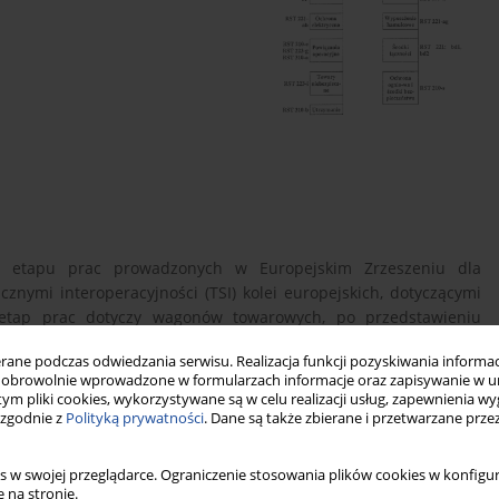
go etapu prac prowadzonych w Europejskim Zrzeszeniu dla
icznymi interoperacyjności (TSI) kolei europejskich, dotyczącymi
y etap prac dotyczy wagonów towarowych, po przedstawieniu
ędkości, przedstawione zostały podstawowe dla pracy zespołu
ne podczas odwiedzania serwisu. Realizacja funkcji pozyskiwania informacj
okumenty oraz tryb i harmonogram takich prac. Podano w jaki
obrowolnie wprowadzone w formularzach informacje oraz zapisywanie w u
t PKP. W głównej części atrykułu przedstawiono parametry
 tym pliki cookies, wykorzystywane są w celu realizacji usług, zapewnienia 
znaczenie dla interoperacyjności kolei, a na tej podstawie
 zgodnie z
Polityką prywatności
. Dane są także zbierane i przetwarzane prze
trukcji wagonów. W podsumowaniu zestawiono adresowane do
ajq się z dotychczasowych wyników prac przy TSI dla kolei
s w swojej przeglądarce. Ograniczenie stosowania plików cookies w konfigur
e taboru kolejowego, delegowanym przez PKP do prac przy
 na stronie.