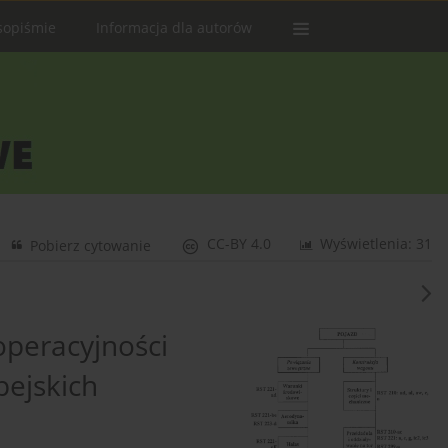
sopiśmie
Informacja dla autorów
CC-BY 4.0
Wyświetlenia: 31
Pobierz cytowanie
operacyjności
pejskich