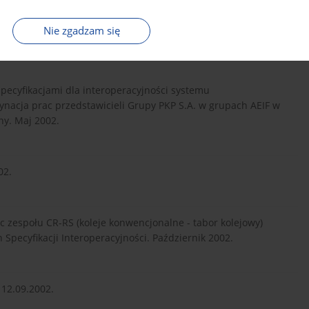
Nie zgadzam się
pecyfikacjami dla interoperacyjności systemu
ynacja prac przedstawicieli Grupy PKP S.A. w grupach AEIF w
ny. Maj 2002.
02.
c zespołu CR-RS (koleje konwencjonalne - tabor kolejowy)
pecyfikacji Interoperacyjności. Październik 2002.
 12.09.2002.