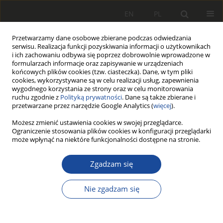
EN
PL
Przetwarzamy dane osobowe zbierane podczas odwiedzania
serwisu. Realizacja funkcji pozyskiwania informacji o użytkownikach
i ich zachowaniu odbywa się poprzez dobrowolnie wprowadzone w
formularzach informacje oraz zapisywanie w urządzeniach
końcowych plików cookies (tzw. ciasteczka). Dane, w tym pliki
cookies, wykorzystywane są w celu realizacji usług, zapewnienia
wygodnego korzystania ze strony oraz w celu monitorowania
ruchu zgodnie z
Polityką prywatności
. Dane są także zbierane i
przetwarzane przez narzędzie Google Analytics (
więcej
).
2/1999
Możesz zmienić ustawienia cookies w swojej przeglądarce.
Ograniczenie stosowania plików cookies w konfiguracji przeglądarki
może wpłynąć na niektóre funkcjonalności dostępne na stronie.
Zgadzam się
Wpływ powierzchni
ciernej wstawki
Nie zgadzam się
hamulcowej na