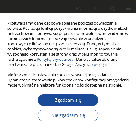
EN
PL
Przetwarzamy dane osobowe zbierane podczas odwiedzania
serwisu. Realizacja funkcji pozyskiwania informacji o użytkownikach
i ich zachowaniu odbywa się poprzez dobrowolnie wprowadzone w
formularzach informacje oraz zapisywanie w urządzeniach
końcowych plików cookies (tzw. ciasteczka). Dane, w tym pliki
cookies, wykorzystywane są w celu realizacji usług, zapewnienia
wygodnego korzystania ze strony oraz w celu monitorowania
ruchu zgodnie z
Polityką prywatności
. Dane są także zbierane i
przetwarzane przez narzędzie Google Analytics (
więcej
).
1/2011
Możesz zmienić ustawienia cookies w swojej przeglądarce.
Ograniczenie stosowania plików cookies w konfiguracji przeglądarki
może wpłynąć na niektóre funkcjonalności dostępne na stronie.
Zgadzam się
Złożoność półgrupy
charakterystycznej
Nie zgadzam się
iloczynu prostego