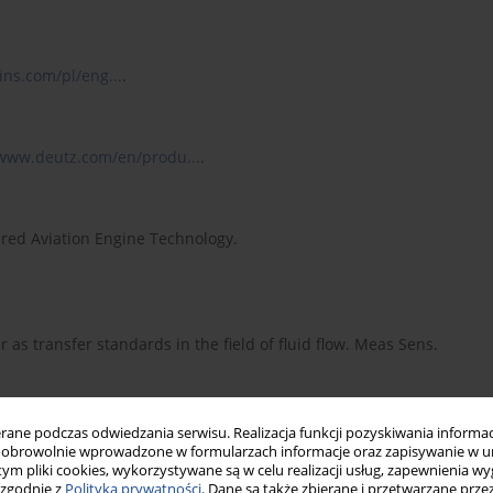
ns.com/pl/eng...
.
/www.deutz.com/en/produ...
.
red Aviation Engine Technology.
r as transfer standards in the field of fluid flow. Meas Sens.
ne podczas odwiedzania serwisu. Realizacja funkcji pozyskiwania informacj
rld-first hydrogen engine test on 38-Ton excavator.
obrowolnie wprowadzone w formularzach informacje oraz zapisywanie w u
 tym pliki cookies, wykorzystywane są w celu realizacji usług, zapewnienia 
 zgodnie z
Polityką prywatności
. Dane są także zbierane i przetwarzane prze