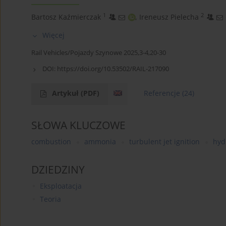
1
2
Bartosz Kaźmierczak
,
Ireneusz Pielecha
Więcej
Rail Vehicles/Pojazdy Szynowe 2025,3-4,20-30
DOI:
https://doi.org/10.53502/RAIL-217090
Artykuł
(PDF)
Referencje
(24)
SŁOWA KLUCZOWE
combustion
ammonia
turbulent jet ignition
hyd
DZIEDZINY
Eksploatacja
Teoria