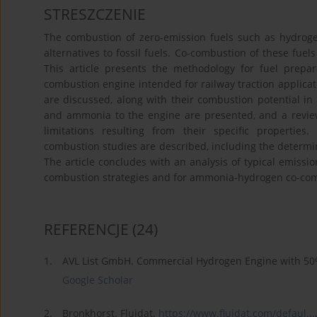
STRESZCZENIE
The combustion of zero-emission fuels such as hydroge
alternatives to fossil fuels. Co-combustion of these fue
This article presents the methodology for fuel prepa
combustion engine intended for railway traction applic
are discussed, along with their combustion potential in
and ammonia to the engine are presented, and a review 
limitations resulting from their specific properti
combustion studies are described, including the determi
The article concludes with an analysis of typical emiss
combustion strategies and for ammonia-hydrogen co-co
REFERENCJE
(24)
1.
AVL List GmbH. Commercial Hydrogen Engine with 5
Google Scholar
2.
Bronkhorst. Fluidat.
https://www.fluidat.com/defaul...