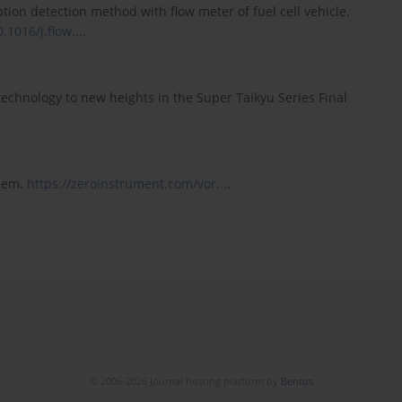
tion detection method with flow meter of fuel cell vehicle.
.1016/j.flow...
.
chnology to new heights in the Super Taikyu Series Final
blem.
https://zeroinstrument.com/vor...
.
© 2006-2026 Journal hosting platform by
Bentus