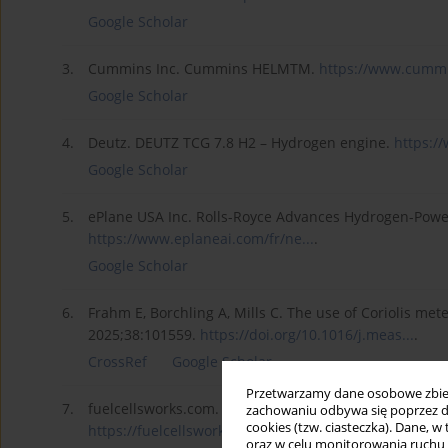
Google Scholar
3.
Cummins Inc. Cummins HELMTM.
https://www.cummi
Google Scholar
4.
Deutz. DEUTZ TCG 7.8 H2 – Hydrogen engine.
https:/
Google Scholar
5.
ePlane USA Inc. Rolls-Royce Advances Hydrogen-Powe
https://www.eplaneai.com/fr/ne...
.
Google Scholar
6.
Frahm E, Borchling A, Mills C. The use of Coriolis mete
2025;38:101559.
https://doi.org/10.1016/j.meas...
.
CrossRef
Google Scholar
Przetwarzamy dane osobowe zbiera
7.
fuelcellsworks.com. HD Hyundai Infracore Launches wo
zachowaniu odbywa się poprzez d
cookies (tzw. ciasteczka). Dane, w
https://fuelcellsworks.com/202...
.
oraz w celu monitorowania ruchu