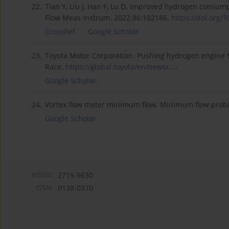
22.
Tian Y, Liu J, Han F, Lu D. Improved hydrogen consump
Flow Meas Instrum. 2022;86:102186.
https://doi.org/10
CrossRef
Google Scholar
23.
Toyota Motor Corporation. Pushing hydrogen engine te
Race.
https://global.toyota/en/newsr...
.
Google Scholar
24.
Vortex flow meter minimum flow. Minimum flow pro
Google Scholar
eISSN:
2719-9630
ISSN:
0138-0370