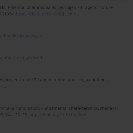
HA. Potential of ammonia as hydrogen storage for future
:101034.
https://doi.org/10.1016/j.ecmx...
.
webbook.nist.gov/cgi/i...
.
webbook.nist.gov/cgi/i...
.
a hydrogen-fueled TJI engine under knocking conditions.
6...
.
ammonia combustion: Fundamental characteristics, chemical
025;394:135135.
https://doi.org/10.1016/j.fuel...
.