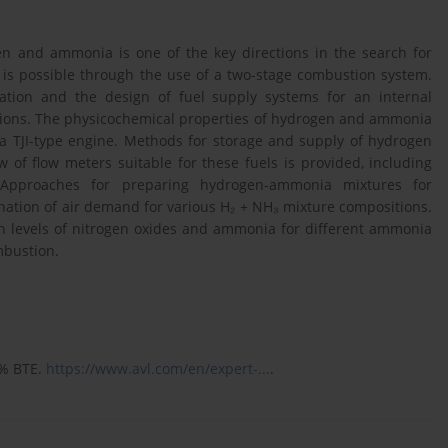
n and ammonia is one of the key directions in the search for
ls is possible through the use of a two-stage combustion system.
ration and the design of fuel supply systems for an internal
ations. The physicochemical properties of hydrogen and ammonia
 a TJI-type engine. Methods for storage and supply of hydrogen
of flow meters suitable for these fuels is provided, including
es. Approaches for preparing hydrogen-ammonia mixtures for
nation of air demand for various H₂ + NH₃ mixture compositions.
ion levels of nitrogen oxides and ammonia for different ammonia
mbustion.
0% BTE.
https://www.avl.com/en/expert-...
.
.