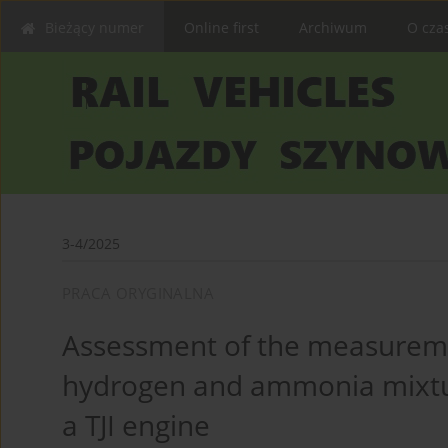
Bieżący numer
Online first
Archiwum
O cza
3-4/2025
PRACA ORYGINALNA
Assessment of the measuremen
hydrogen and ammonia mixtu
a TJI engine