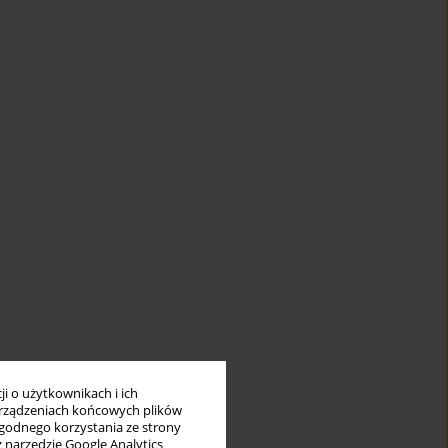
i o użytkownikach i ich
rządzeniach końcowych plików
wygodnego korzystania ze strony
z narzędzie Google Analytics