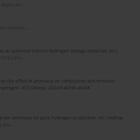
.keyou.de/
.
ta.com/en/t...
.
s as potential indirect hydrogen storage materials. Int J
1016/j.ijhy...
.
dy on the effect of ammonia on combustion and emission
th hydrogen. ACS Omega. 2024;9:46339-46348.
 green ammonia for pure hydrogen production. Int J Hydrog
.ijhy...
.