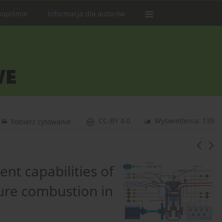
sopiśmie
Informacja dla autorów
CC-BY 4.0
Wyświetlenia: 139
Pobierz cytowanie
t capabilities of
re combustion in