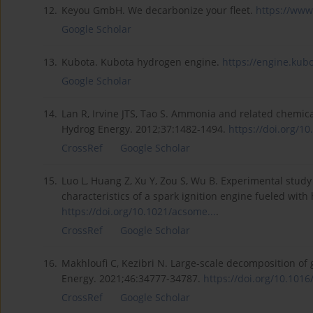
12.
Keyou GmbH. We decarbonize your fleet.
https://www
Google Scholar
13.
Kubota. Kubota hydrogen engine.
https://engine.kubo
Google Scholar
14.
Lan R, Irvine JTS, Tao S. Ammonia and related chemical
Hydrog Energy. 2012;37:1482-1494.
https://doi.org/10.
CrossRef
Google Scholar
15.
Luo L, Huang Z, Xu Y, Zou S, Wu B. Experimental stu
characteristics of a spark ignition engine fueled wi
https://doi.org/10.1021/acsome...
.
CrossRef
Google Scholar
16.
Makhloufi C, Kezibri N. Large-scale decomposition of
Energy. 2021;46:34777-34787.
https://doi.org/10.1016/j
CrossRef
Google Scholar