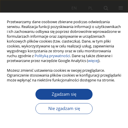
EN
PL
Przetwarzamy dane osobowe zbierane podczas odwiedzania
serwisu. Realizacja funkcji pozyskiwania informacji o użytkownikach
i ich zachowaniu odbywa się poprzez dobrowolnie wprowadzone w
formularzach informacje oraz zapisywanie w urządzeniach
końcowych plików cookies (tzw. ciasteczka). Dane, w tym pliki
cookies, wykorzystywane są w celu realizacji usług, zapewnienia
wygodnego korzystania ze strony oraz w celu monitorowania
ruchu zgodnie z
Polityką prywatności
. Dane są także zbierane i
przetwarzane przez narzędzie Google Analytics (
więcej
).
Autor
Eryk Frąckowiak
Możesz zmienić ustawienia cookies w swojej przeglądarce.
Ograniczenie stosowania plików cookies w konfiguracji przeglądarki
może wpłynąć na niektóre funkcjonalności dostępne na stronie.
PRACA ORYGINALNA
Battery Electric Multiple Units (BEMU)
Zgadzam się
as an alternative to railway line
electrification
Nie zgadzam się
Krzysztof Kołodziejczak
,
Piotr Kowalski
,
Eryk Frąckowiak
Rail Vehicles/Pojazdy Szynowe 2025,1-2,39-47