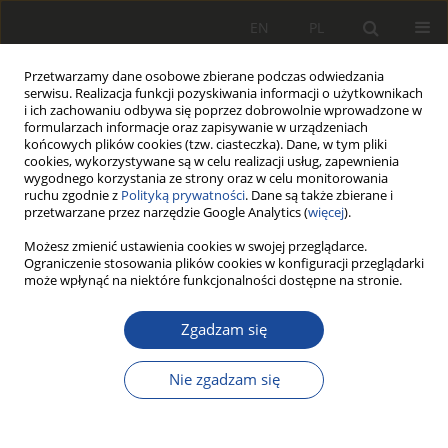
EN
PL
Przetwarzamy dane osobowe zbierane podczas odwiedzania
serwisu. Realizacja funkcji pozyskiwania informacji o użytkownikach
i ich zachowaniu odbywa się poprzez dobrowolnie wprowadzone w
formularzach informacje oraz zapisywanie w urządzeniach
końcowych plików cookies (tzw. ciasteczka). Dane, w tym pliki
cookies, wykorzystywane są w celu realizacji usług, zapewnienia
wygodnego korzystania ze strony oraz w celu monitorowania
ruchu zgodnie z
Polityką prywatności
. Dane są także zbierane i
przetwarzane przez narzędzie Google Analytics (
więcej
).
3-4/2025
Możesz zmienić ustawienia cookies w swojej przeglądarce.
Ograniczenie stosowania plików cookies w konfiguracji przeglądarki
może wpłynąć na niektóre funkcjonalności dostępne na stronie.
PRACA POGLĄDOWA
Zgadzam się
Conversion of a diesel
internal combustion
Nie zgadzam się
engine to hydrogen