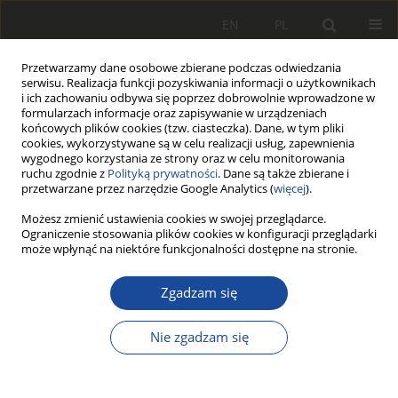
EN
PL
Przetwarzamy dane osobowe zbierane podczas odwiedzania
serwisu. Realizacja funkcji pozyskiwania informacji o użytkownikach
i ich zachowaniu odbywa się poprzez dobrowolnie wprowadzone w
formularzach informacje oraz zapisywanie w urządzeniach
końcowych plików cookies (tzw. ciasteczka). Dane, w tym pliki
cookies, wykorzystywane są w celu realizacji usług, zapewnienia
wygodnego korzystania ze strony oraz w celu monitorowania
ruchu zgodnie z
Polityką prywatności
. Dane są także zbierane i
przetwarzane przez narzędzie Google Analytics (
więcej
).
Autor
Marta Gryglas
Możesz zmienić ustawienia cookies w swojej przeglądarce.
Ograniczenie stosowania plików cookies w konfiguracji przeglądarki
może wpłynąć na niektóre funkcjonalności dostępne na stronie.
Problematyka kształcenia kadr z
Zgadzam się
wykorzystaniem symulatora systemu
ERTMS do energooszczędnego prowadzenia
Nie zgadzam się
pociągu
Andrzej Białoń
,
Paweł Gradowski
,
Marta Gryglas
Rail Vehicles/Pojazdy Szynowe 2011,3,89-94