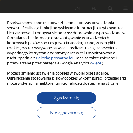
EN
PL
Przetwarzamy dane osobowe zbierane podczas odwiedzania
serwisu. Realizacja funkcji pozyskiwania informacji o użytkownikach
i ich zachowaniu odbywa się poprzez dobrowolnie wprowadzone w
formularzach informacje oraz zapisywanie w urządzeniach
końcowych plików cookies (tzw. ciasteczka). Dane, w tym pliki
cookies, wykorzystywane są w celu realizacji usług, zapewnienia
wygodnego korzystania ze strony oraz w celu monitorowania
ruchu zgodnie z
Polityką prywatności
. Dane są także zbierane i
przetwarzane przez narzędzie Google Analytics (
więcej
).
1/1975 vol. (Pierwszy Numer)
Możesz zmienić ustawienia cookies w swojej przeglądarce.
Ograniczenie stosowania plików cookies w konfiguracji przeglądarki
może wpłynąć na niektóre funkcjonalności dostępne na stronie.
Zgadzam się
Konstrukcja i obliczenia
amortyzatorów
Nie zgadzam się
tarciowych kolejowych