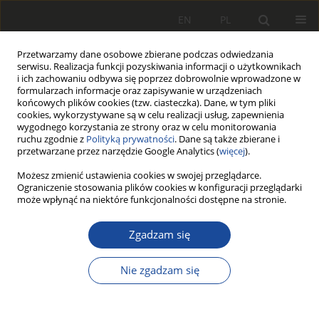
EN
PL
Przetwarzamy dane osobowe zbierane podczas odwiedzania
serwisu. Realizacja funkcji pozyskiwania informacji o użytkownikach
i ich zachowaniu odbywa się poprzez dobrowolnie wprowadzone w
formularzach informacje oraz zapisywanie w urządzeniach
końcowych plików cookies (tzw. ciasteczka). Dane, w tym pliki
cookies, wykorzystywane są w celu realizacji usług, zapewnienia
wygodnego korzystania ze strony oraz w celu monitorowania
ruchu zgodnie z
Polityką prywatności
. Dane są także zbierane i
przetwarzane przez narzędzie Google Analytics (
więcej
).
1/1975 vol. (Pierwszy Numer)
Możesz zmienić ustawienia cookies w swojej przeglądarce.
Ograniczenie stosowania plików cookies w konfiguracji przeglądarki
może wpłynąć na niektóre funkcjonalności dostępne na stronie.
Zgadzam się
Wpływ konstrukcji
układu zawieszenia
Nie zgadzam się
nadwozia na wartość