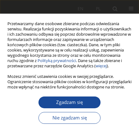
EN
PL
Przetwarzamy dane osobowe zbierane podczas odwiedzania
serwisu. Realizacja funkcji pozyskiwania informacji o użytkownikach
i ich zachowaniu odbywa się poprzez dobrowolnie wprowadzone w
formularzach informacje oraz zapisywanie w urządzeniach
końcowych plików cookies (tzw. ciasteczka). Dane, w tym pliki
cookies, wykorzystywane są w celu realizacji usług, zapewnienia
wygodnego korzystania ze strony oraz w celu monitorowania
ruchu zgodnie z
Polityką prywatności
. Dane są także zbierane i
przetwarzane przez narzędzie Google Analytics (
więcej
).
2/2004
Możesz zmienić ustawienia cookies w swojej przeglądarce.
Ograniczenie stosowania plików cookies w konfiguracji przeglądarki
może wpłynąć na niektóre funkcjonalności dostępne na stronie.
PRACA ORYGINALNA
Zgadzam się
Matematyczny model
do wyznaczania parametrów
Nie zgadzam się
struktury sprężystej 32-