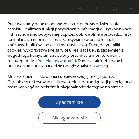
EN
PL
Przetwarzamy dane osobowe zbierane podczas odwiedzania
serwisu. Realizacja funkcji pozyskiwania informacji o użytkownikach
i ich zachowaniu odbywa się poprzez dobrowolnie wprowadzone w
formularzach informacje oraz zapisywanie w urządzeniach
końcowych plików cookies (tzw. ciasteczka). Dane, w tym pliki
cookies, wykorzystywane są w celu realizacji usług, zapewnienia
wygodnego korzystania ze strony oraz w celu monitorowania
ruchu zgodnie z
Polityką prywatności
. Dane są także zbierane i
przetwarzane przez narzędzie Google Analytics (
więcej
).
3/2003
Możesz zmienić ustawienia cookies w swojej przeglądarce.
Ograniczenie stosowania plików cookies w konfiguracji przeglądarki
może wpłynąć na niektóre funkcjonalności dostępne na stronie.
Zgadzam się
Możliwości oceny
bezpieczeństwa jazdy
Nie zgadzam się
wagonów towarowych na