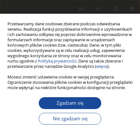
EN
PL
Przetwarzamy dane osobowe zbierane podczas odwiedzania
serwisu. Realizacja funkcji pozyskiwania informacji o użytkownikach
i ich zachowaniu odbywa się poprzez dobrowolnie wprowadzone w
formularzach informacje oraz zapisywanie w urządzeniach
końcowych plików cookies (tzw. ciasteczka). Dane, w tym pliki
cookies, wykorzystywane są w celu realizacji usług, zapewnienia
wygodnego korzystania ze strony oraz w celu monitorowania
ruchu zgodnie z
Polityką prywatności
. Dane są także zbierane i
przetwarzane przez narzędzie Google Analytics (
więcej
).
3/2021
Możesz zmienić ustawienia cookies w swojej przeglądarce.
Ograniczenie stosowania plików cookies w konfiguracji przeglądarki
może wpłynąć na niektóre funkcjonalności dostępne na stronie.
Zgadzam się
Napędy trakcyjne pojazdów
szynowych zasilane wodorem
Nie zgadzam się
(cz. 2)