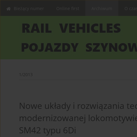
Bieżący numer
Online first
Archiwum
O cza
1/2013
Nowe układy i rozwiązania te
modernizowanej lokomotywie 
SM42 typu 6Di