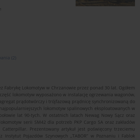
1
wania
(2)
ez Fabrykę Lokomotyw w Chrzanowie przez ponad 30 lat. Ogółem
 część lokomotyw wyposażono w instalację ogrzewania wagonów,
agregat prądotwórczy i trójfazową prądnicę synchronizowaną do
najpopularniejszych lokomotyw spalinowych eksploatowanych w
połowie lat 90-tych. W ostatnich latach Newag Nowy Sącz oraz
 lokomotyw serii SM42 dla potrzeb PKP Cargo SA oraz zakładów
Catterpillar. Prezentowany artykuł jest poświęcony trzeciemu
ez Instytut Pojazdów Szynowych „TABOR” w Poznaniu i Fablok