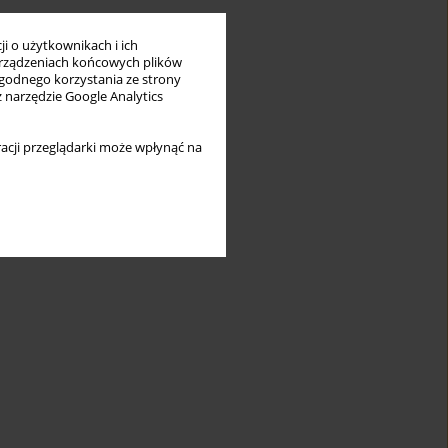
i o użytkownikach i ich
rządzeniach końcowych plików
wygodnego korzystania ze strony
z narzędzie Google Analytics
acji przeglądarki może wpłynąć na