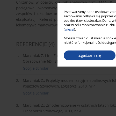
Chrzanów, w oparciu o silnik spalinowy firmy MAN. W a
pociągowe lokomotywy oraz jej podstawowe parametr
Przetwarzamy dane osobowe zbiera
zespołów i układów oraz zakres prób i badań będąc
zachowaniu odbywa się poprzez d
eksploatacji. Referat powstał w ramach realizowaneg
cookies (tzw. ciasteczka). Dane, w
lokomotywa manewrowa typu 6D (serii SM42) z silnikiem
oraz w celu monitorowania ruchu
(
więcej
).
Możesz zmienić ustawienia cookie
niektóre funkcjonalności dostępne
REFERENCJE
(4)
Zgadzam się
1.
Marciniak Z. i in.; Założenia do projektu techniczne
Opracowanie 6Di (SM42) 0005-2, IPS TABOR Poznań, 2
Google Scholar
2.
Marciniak Z.; Projekty modernizacyjne spalinowych 
Pojazdów Szynowych, Logistyka, 2010, nr 4..
Google Scholar
3.
Marciniak Z.; Zmodernizowane w ostatnich latach lok
Transportu Szynowego, 2011, nr 4.