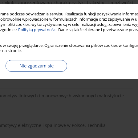
rtykule zaprezentowano charakterystyki trakcyjne i możliwości
y. Ponadto przedstawiono opisy nowych i zmodernizowanych
ne podczas odwiedzania serwisu. Realizacja funkcji pozyskiwania informacj
ych do wykonania dla uzyskania świadectwa dopuszczenia do
obrowolnie wprowadzone w formularzach informacje oraz zapisywanie w u
o projektu celowego nr 6ZR6 2008C/07089 pt. Zmodernizowana
 tym pliki cookies, wykorzystywane są w celu realizacji usług, zapewnienia 
 spalinowym spełniającym wymagania normy EURO IIIa.
 zgodnie z
Polityką prywatności
. Dane są także zbierane i przetwarzane prze
s w swojej przeglądarce. Ograniczenie stosowania plików cookies w konfigur
 na stronie.
Nie zgadzam się
go zmodernizowanej spalinowej lokomotywy serii SM42.
009.
lokomotyw liniowych i manewrowych wykonanych w Instytucie
omotywy elektryczne i spalinowe w Polsce. Technika