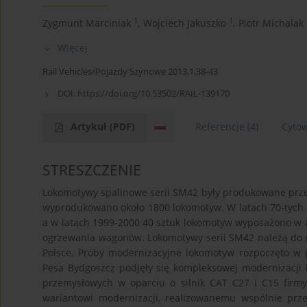
1
1
Zygmunt Marciniak
,
Wojciech Jakuszko
,
Piotr Michalak
Więcej
Rail Vehicles/Pojazdy Szynowe 2013,1,38-43
DOI:
https://doi.org/10.53502/RAIL-139170
Artykuł
(PDF)
Referencje
(4)
Cyto
STRESZCZENIE
Lokomotywy spalinowe serii SM42 były produkowane prz
wyprodukowano około 1800 lokomotyw. W latach 70-tych
a w latach 1999-2000 40 sztuk lokomotyw wyposażono w 
ogrzewania wagonów. Lokomotywy serii SM42 należą do 
Polsce. Próby modernizacyjne lokomotyw rozpoczęto w 
Pesa Bydgoszcz podjęły się kompleksowej modernizacji
przemysłowych w oparciu o silnik CAT C27 i C15 firmy 
wariantowi modernizacji, realizowanemu wspólnie prz