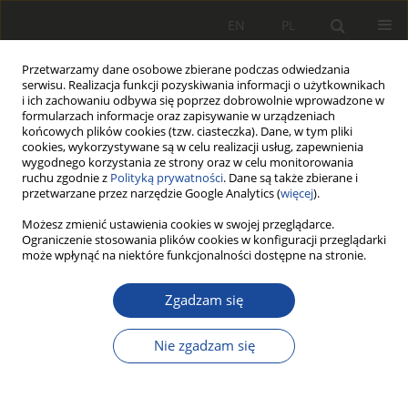
EN
PL
Przetwarzamy dane osobowe zbierane podczas odwiedzania
serwisu. Realizacja funkcji pozyskiwania informacji o użytkownikach
i ich zachowaniu odbywa się poprzez dobrowolnie wprowadzone w
formularzach informacje oraz zapisywanie w urządzeniach
końcowych plików cookies (tzw. ciasteczka). Dane, w tym pliki
cookies, wykorzystywane są w celu realizacji usług, zapewnienia
wygodnego korzystania ze strony oraz w celu monitorowania
ruchu zgodnie z
Polityką prywatności
. Dane są także zbierane i
przetwarzane przez narzędzie Google Analytics (
więcej
).
Archiwum
Możesz zmienić ustawienia cookies w swojej przeglądarce.
Ograniczenie stosowania plików cookies w konfiguracji przeglądarki
może wpłynąć na niektóre funkcjonalności dostępne na stronie.
1/2013
Zgadzam się
Statystyki wszystkich artykułów
Nie zgadzam się
249
1127
Pobrania
Wyświetlenia