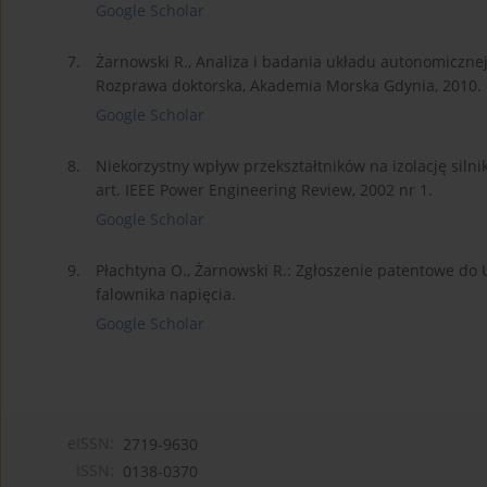
Google Scholar
7.
Żarnowski R., Analiza i badania układu autonomiczne
Rozprawa doktorska, Akademia Morska Gdynia, 2010.
Google Scholar
8.
Niekorzystny wpływ przekształtników na izolację siln
art. IEEE Power Engineering Review, 2002 nr 1.
Google Scholar
9.
Płachtyna O., Żarnowski R.: Zgłoszenie patentowe do
falownika napięcia.
Google Scholar
eISSN:
2719-9630
ISSN:
0138-0370