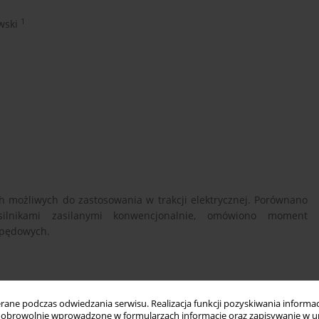
1
wski
 możliwych do zastosowania w trakcji elektrycznej. Porównano
silnikami zasilanymi konwencjonalnie, omówiono moment
apędowych.
ne podczas odwiedzania serwisu. Realizacja funkcji pozyskiwania informacj
 asynchroniczne napędy przekształtnikowe dla pasażerskich
obrowolnie wprowadzone w formularzach informacje oraz zapisywanie w u