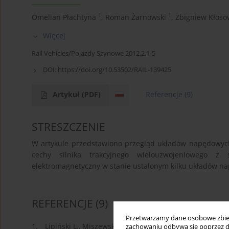
1
1
Omelian Płachtyna
,
Roman Żarnowski
,
Zbigniew Kłoso
Więcej
Rail Vehicles/Pojazdy Szynowe 2012,2,1-5
DOI:
https://doi.org/10.53502/RAIL-139425
Artykuł
(PDF)
Referencje
(9)
STRESZCZENIE
W artykule przedstawiono przegląd układów napędowych
cechy silnika trakcyjnego wielouzwojeniowego z 
elektromagnetyczny w stanie ustalonym kilku układów n
REFERENCJE
(9)
Przetwarzamy dane osobowe zbiera
1.
Lipiński L., Miszewski M., Żarnowski R., Nowoczesne
zachowaniu odbywa się poprzez d