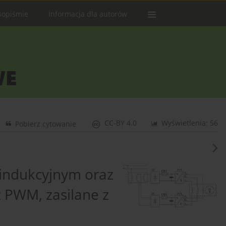
sopiśmie
Informacja dla autorów
CC-BY 4.0
Wyświetlenia: 56
Pobierz cytowanie
 indukcyjnym oraz
 PWM, zasilane z