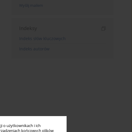
Wyślij mailem
Indeksy
Indeks słów kluczowych
Indeks autorów
i o użytkownikach i ich
rządzeniach końcowych plików