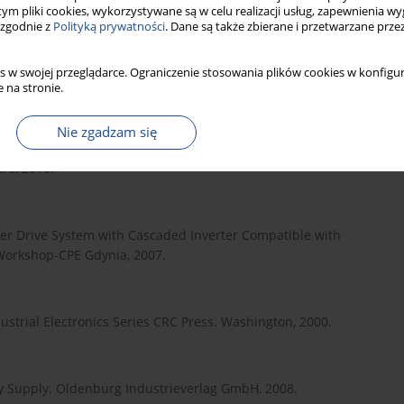
 tym pliki cookies, wykorzystywane są w celu realizacji usług, zapewnienia 
WE, 2007, nr 6.
 zgodnie z
Polityką prywatności
. Dane są także zbierane i przetwarzane prze
s w swojej przeglądarce. Ograniczenie stosowania plików cookies w konfigur
s. Converters, Applications and Design. J. Wiley & Sons, 2003.
 na stronie.
Nie zgadzam się
 w zastosowaniu do silnika indukcyjnego lub autonomicznej
ro, 2010.
rter Drive System with Cascaded Inverter Compatible with
-Workshop-CPE Gdynia, 2007.
ustrial Electronics Series CRC Press. Washington, 2000.
rgy Supply. Oldenburg Industrieverlag GmbH, 2008.