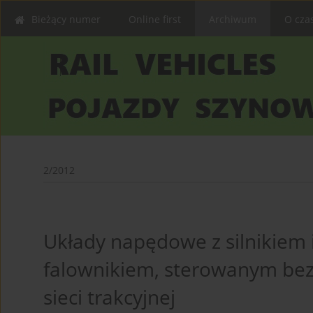
Bieżący numer
Online first
Archiwum
O cza
2/2012
Układy napędowe z silnikiem
falownikiem, sterowanym bez
sieci trakcyjnej