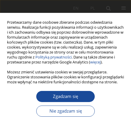
EN
PL
Przetwarzamy dane osobowe zbierane podczas odwiedzania
serwisu. Realizacja funkcji pozyskiwania informacji o użytkownikach
i ich zachowaniu odbywa się poprzez dobrowolnie wprowadzone w
formularzach informacje oraz zapisywanie w urządzeniach
końcowych plików cookies (tzw. ciasteczka). Dane, w tym pliki
cookies, wykorzystywane są w celu realizacji usług, zapewnienia
wygodnego korzystania ze strony oraz w celu monitorowania
ruchu zgodnie z
Polityką prywatności
. Dane są także zbierane i
przetwarzane przez narzędzie Google Analytics (
więcej
).
1/2012
Możesz zmienić ustawienia cookies w swojej przeglądarce.
Ograniczenie stosowania plików cookies w konfiguracji przeglądarki
może wpłynąć na niektóre funkcjonalności dostępne na stronie.
Zgadzam się
Wyniki stanowiskowych
badań segmentowych
Nie zgadzam się
żeliwnych wstawek