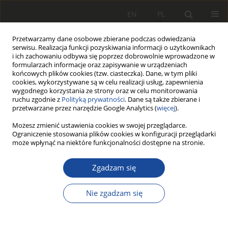
EN
PL
Przetwarzamy dane osobowe zbierane podczas odwiedzania
serwisu. Realizacja funkcji pozyskiwania informacji o użytkownikach
i ich zachowaniu odbywa się poprzez dobrowolnie wprowadzone w
formularzach informacje oraz zapisywanie w urządzeniach
końcowych plików cookies (tzw. ciasteczka). Dane, w tym pliki
cookies, wykorzystywane są w celu realizacji usług, zapewnienia
wygodnego korzystania ze strony oraz w celu monitorowania
ruchu zgodnie z
Polityką prywatności
. Dane są także zbierane i
przetwarzane przez narzędzie Google Analytics (
więcej
).
2/2007
Możesz zmienić ustawienia cookies w swojej przeglądarce.
Ograniczenie stosowania plików cookies w konfiguracji przeglądarki
może wpłynąć na niektóre funkcjonalności dostępne na stronie.
Zgadzam się
Analiza przyczyn
przyspieszonego zużycia
Nie zgadzam się
powierzchni tocznych kół