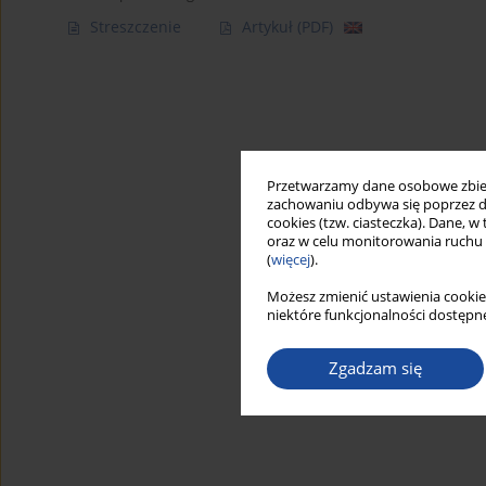
Streszczenie
Artykuł
(PDF)
Przetwarzamy dane osobowe zbiera
zachowaniu odbywa się poprzez d
cookies (tzw. ciasteczka). Dane, w
oraz w celu monitorowania ruchu
(
więcej
).
Możesz zmienić ustawienia cookie
niektóre funkcjonalności dostępne
Zgadzam się