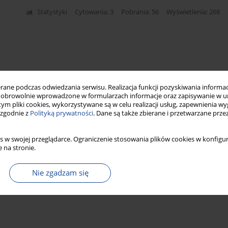
Statystyki
Cytowania: 3
Pobrania: 56
Wyświetlenia: 268
ne podczas odwiedzania serwisu. Realizacja funkcji pozyskiwania informacj
obrowolnie wprowadzone w formularzach informacje oraz zapisywanie w u
 tym pliki cookies, wykorzystywane są w celu realizacji usług, zapewnienia 
 zgodnie z
Polityką prywatności
. Dane są także zbierane i przetwarzane prze
s w swojej przeglądarce. Ograniczenie stosowania plików cookies w konfigur
 na stronie.
Nie zgadzam się