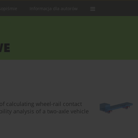
sopiśmie
Informacja dla autorów
 calculating wheel-rail contact
ility analysis of a two-axle vehicle