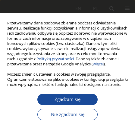
EN
PL
Przetwarzamy dane osobowe zbierane podczas odwiedzania
serwisu. Realizacja funkcji pozyskiwania informacji o użytkownikach
i ich zachowaniu odbywa się poprzez dobrowolnie wprowadzone w
formularzach informacje oraz zapisywanie w urządzeniach
końcowych plików cookies (tzw. ciasteczka). Dane, w tym pliki
cookies, wykorzystywane są w celu realizacji usług, zapewnienia
wygodnego korzystania ze strony oraz w celu monitorowania
ruchu zgodnie z
Polityką prywatności
. Dane są także zbierane i
przetwarzane przez narzędzie Google Analytics (
więcej
).
1/2002
Możesz zmienić ustawienia cookies w swojej przeglądarce.
Ograniczenie stosowania plików cookies w konfiguracji przeglądarki
może wpłynąć na niektóre funkcjonalności dostępne na stronie.
Zgadzam się
Badania
zmodernizowanej lokomotywy
Nie zgadzam się
spalinowej SP32