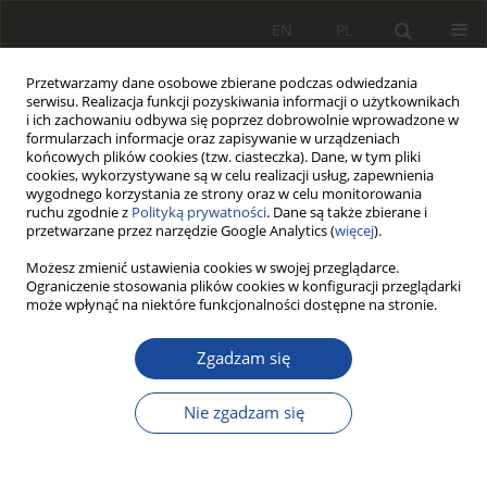
EN
PL
Przetwarzamy dane osobowe zbierane podczas odwiedzania
serwisu. Realizacja funkcji pozyskiwania informacji o użytkownikach
i ich zachowaniu odbywa się poprzez dobrowolnie wprowadzone w
formularzach informacje oraz zapisywanie w urządzeniach
końcowych plików cookies (tzw. ciasteczka). Dane, w tym pliki
cookies, wykorzystywane są w celu realizacji usług, zapewnienia
wygodnego korzystania ze strony oraz w celu monitorowania
ruchu zgodnie z
Polityką prywatności
. Dane są także zbierane i
przetwarzane przez narzędzie Google Analytics (
więcej
).
3/2016
Możesz zmienić ustawienia cookies w swojej przeglądarce.
Ograniczenie stosowania plików cookies w konfiguracji przeglądarki
może wpłynąć na niektóre funkcjonalności dostępne na stronie.
Zgadzam się
System alarmu
pasażera dla pociągów
Nie zgadzam się
pasażerskich