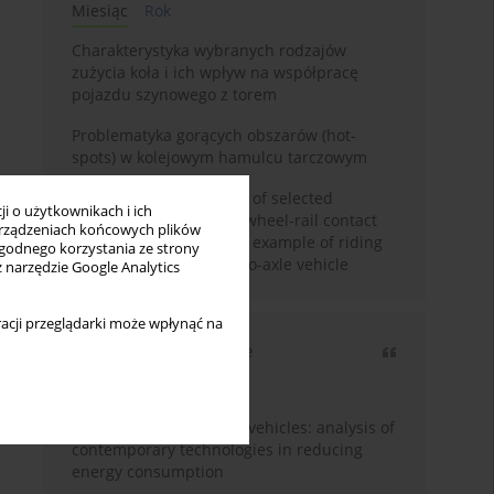
Miesiąc
Rok
Charakterystyka wybranych rodzajów
zużycia koła i ich wpływ na współpracę
pojazdu szynowego z torem
Problematyka gorących obszarów (hot-
spots) w kolejowym hamulcu tarczowym
Review and comparison of selected
i o użytkownikach i ich
methods of calculating wheel-rail contact
rządzeniach końcowych plików
tangential forces on the example of riding
wygodnego korzystania ze strony
stability analysis of a two-axle vehicle
z narzędzie Google Analytics
acji przeglądarki może wpłynąć na
Najczęściej cytowane
3 lata
Rok
Energy efficiency in rail vehicles: analysis of
contemporary technologies in reducing
energy consumption