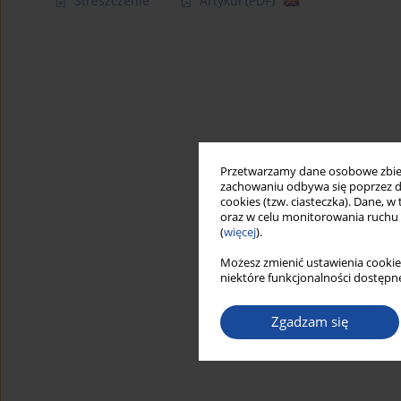
Streszczenie
Artykuł
(PDF)
Przetwarzamy dane osobowe zbiera
zachowaniu odbywa się poprzez d
cookies (tzw. ciasteczka). Dane, w
oraz w celu monitorowania ruchu
(
więcej
).
Możesz zmienić ustawienia cookie
niektóre funkcjonalności dostępne
Zgadzam się