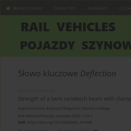
Bieżący numer
Online first
Archiwum
O cza
Słowo kluczowe
Deflection
PRACA ORYGINALNA
Strength of a bent sandwich beam with clam
Joanna Kustosz
,
Krzysztof Magnucki
,
Damian Goliwąs
Rail Vehicles/Pojazdy Szynowe 2023,1-2,3-7
DOI
:
https://doi.org/10.53502/RAIL-161868