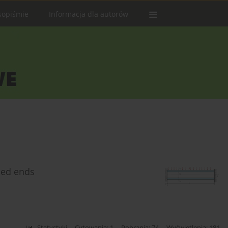
sopiśmie
Informacja dla autorów
ped ends
Statystyki
Cytowania: 1
Pobrania: 74
Wyświetlenia: 181