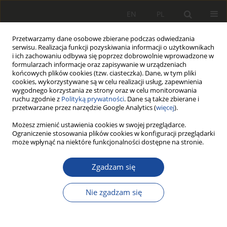
EN
PL
Przetwarzamy dane osobowe zbierane podczas odwiedzania
serwisu. Realizacja funkcji pozyskiwania informacji o użytkownikach
i ich zachowaniu odbywa się poprzez dobrowolnie wprowadzone w
formularzach informacje oraz zapisywanie w urządzeniach
końcowych plików cookies (tzw. ciasteczka). Dane, w tym pliki
cookies, wykorzystywane są w celu realizacji usług, zapewnienia
wygodnego korzystania ze strony oraz w celu monitorowania
ruchu zgodnie z
Polityką prywatności
. Dane są także zbierane i
przetwarzane przez narzędzie Google Analytics (
więcej
).
2/2015
Możesz zmienić ustawienia cookies w swojej przeglądarce.
Ograniczenie stosowania plików cookies w konfiguracji przeglądarki
może wpłynąć na niektóre funkcjonalności dostępne na stronie.
Zgadzam się
Układy sterowania
hamulcami opracowane
Nie zgadzam się
przez IPS „TABOR” dla