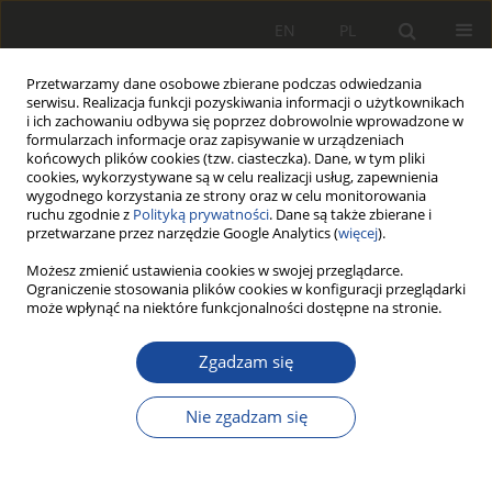
EN
PL
Przetwarzamy dane osobowe zbierane podczas odwiedzania
serwisu. Realizacja funkcji pozyskiwania informacji o użytkownikach
i ich zachowaniu odbywa się poprzez dobrowolnie wprowadzone w
formularzach informacje oraz zapisywanie w urządzeniach
końcowych plików cookies (tzw. ciasteczka). Dane, w tym pliki
cookies, wykorzystywane są w celu realizacji usług, zapewnienia
wygodnego korzystania ze strony oraz w celu monitorowania
ruchu zgodnie z
Polityką prywatności
. Dane są także zbierane i
przetwarzane przez narzędzie Google Analytics (
więcej
).
Archiwum
Możesz zmienić ustawienia cookies w swojej przeglądarce.
Ograniczenie stosowania plików cookies w konfiguracji przeglądarki
może wpłynąć na niektóre funkcjonalności dostępne na stronie.
2/2015
Zgadzam się
Statystyki wszystkich artykułów
Nie zgadzam się
199
986
Pobrania
Wyświetlenia