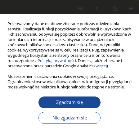
EN
PL
Przetwarzamy dane osobowe zbierane podczas odwiedzania
serwisu. Realizacja funkcji pozyskiwania informacji o użytkownikach
i ich zachowaniu odbywa się poprzez dobrowolnie wprowadzone w
formularzach informacje oraz zapisywanie w urządzeniach
końcowych plików cookies (tzw. ciasteczka). Dane, w tym pliki
cookies, wykorzystywane są w celu realizacji usług, zapewnienia
wygodnego korzystania ze strony oraz w celu monitorowania
ruchu zgodnie z
Polityką prywatności
. Dane są także zbierane i
przetwarzane przez narzędzie Google Analytics (
więcej
).
Autor
Jan Broś
Możesz zmienić ustawienia cookies w swojej przeglądarce.
Ograniczenie stosowania plików cookies w konfiguracji przeglądarki
może wpłynąć na niektóre funkcjonalności dostępne na stronie.
Oddziaływanie niemetalowych
Zgadzam się
wkładek hamulcowych na obręcze
zestawów kołowych pojazdów
Nie zgadzam się
szynowych
Jan Broś
,
Halina Knutel
Rail Vehicles/Pojazdy Szynowe 1975,(Pierwszy Numer)1,61-64