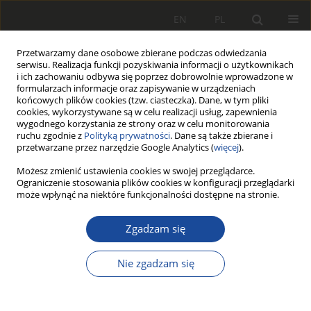
EN
PL
Przetwarzamy dane osobowe zbierane podczas odwiedzania
serwisu. Realizacja funkcji pozyskiwania informacji o użytkownikach
i ich zachowaniu odbywa się poprzez dobrowolnie wprowadzone w
formularzach informacje oraz zapisywanie w urządzeniach
końcowych plików cookies (tzw. ciasteczka). Dane, w tym pliki
cookies, wykorzystywane są w celu realizacji usług, zapewnienia
wygodnego korzystania ze strony oraz w celu monitorowania
ruchu zgodnie z
Polityką prywatności
. Dane są także zbierane i
przetwarzane przez narzędzie Google Analytics (
więcej
).
Autor
Jerzy Kowara
Możesz zmienić ustawienia cookies w swojej przeglądarce.
Ograniczenie stosowania plików cookies w konfiguracji przeglądarki
może wpłynąć na niektóre funkcjonalności dostępne na stronie.
Wybrane problemy projektowania i
Zgadzam się
dynamiki pojazdów szynowych PRT
Włodzimierz Choromański
,
Jerzy Kowara
,
Grzegorz
Nie zgadzam się
Dobrzyński
Rail Vehicles/Pojazdy Szynowe 2009,2,1-5
DOI
:
https://doi.org/10.53502/RAIL-139751