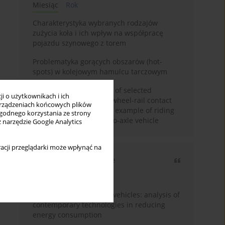
Miesiąc
Rok
Charakterystyka wybranych rodzajów
zużycia koła i ich wpływ na współpracę
pojazdu szynowego z torem
Problematyka gorących obszarów (hot-
spots) w kolejowym hamulcu tarczowym
Review and comparison of selected
i o użytkownikach i ich
methods of calculating wheel-rail contact
rządzeniach końcowych plików
tangential forces on the example of riding
wygodnego korzystania ze strony
stability analysis of a two-axle vehicle
z narzędzie Google Analytics
acji przeglądarki może wpłynąć na
Najczęściej cytowane
3 lata
Rok
Energy efficiency in rail vehicles: analysis of
contemporary technologies in reducing
energy consumption