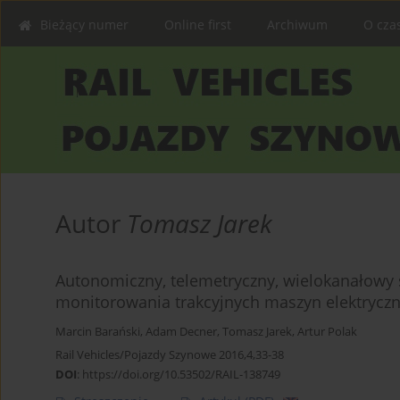
Bieżący numer
Online first
Archiwum
O cza
Autor
Tomasz Jarek
Autonomiczny, telemetryczny, wielokanałowy 
monitorowania trakcyjnych maszyn elektrycz
Marcin Barański
,
Adam Decner
,
Tomasz Jarek
,
Artur Polak
Rail Vehicles/Pojazdy Szynowe 2016,4,33-38
DOI
:
https://doi.org/10.53502/RAIL-138749