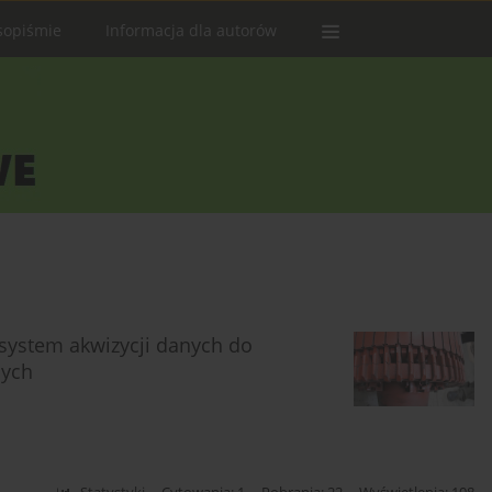
sopiśmie
Informacja dla autorów
system akwizycji danych do
nych