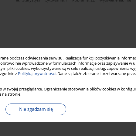
Statystyki
Cytowania: 1
Pobrania: 22
Wyświetlenia: 108
ne podczas odwiedzania serwisu. Realizacja funkcji pozyskiwania informacj
obrowolnie wprowadzone w formularzach informacje oraz zapisywanie w u
 tym pliki cookies, wykorzystywane są w celu realizacji usług, zapewnienia 
 zgodnie z
Polityką prywatności
. Dane są także zbierane i przetwarzane prze
s w swojej przeglądarce. Ograniczenie stosowania plików cookies w konfigur
 na stronie.
Nie zgadzam się