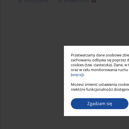
Streszczenie
Artykuł
(PDF)
Przetwarzamy dane osobowe zbiera
zachowaniu odbywa się poprzez d
cookies (tzw. ciasteczka). Dane, w
oraz w celu monitorowania ruchu
(
więcej
).
Możesz zmienić ustawienia cookie
niektóre funkcjonalności dostępne
Zgadzam się