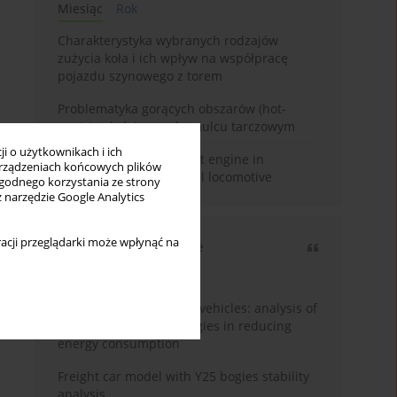
Miesiąc
Rok
Charakterystyka wybranych rodzajów
zużycia koła i ich wpływ na współpracę
pojazdu szynowego z torem
Problematyka gorących obszarów (hot-
spots) w kolejowym hamulcu tarczowym
i o użytkownikach i ich
Use of Stage V compliant engine in
rządzeniach końcowych plików
modernized SM42 diesel locomotive
wygodnego korzystania ze strony
z narzędzie Google Analytics
acji przeglądarki może wpłynąć na
Najczęściej cytowane
3 lata
Rok
Energy efficiency in rail vehicles: analysis of
contemporary technologies in reducing
energy consumption
Freight car model with Y25 bogies stability
analysis