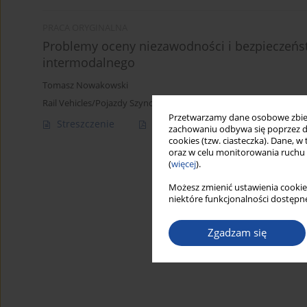
PRACA ORYGINALNA
Problemy oceny niezawodności i bezpieczeńs
intermodalnego
Tomasz Nowakowski
Rail Vehicles/Pojazdy Szynowe 2004,2,68-71
Przetwarzamy dane osobowe zbiera
Streszczenie
Artykuł
(PDF)
zachowaniu odbywa się poprzez d
cookies (tzw. ciasteczka). Dane, w
oraz w celu monitorowania ruchu
(
więcej
).
Możesz zmienić ustawienia cookie
niektóre funkcjonalności dostępne
Zgadzam się