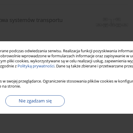
twa systemów transportu
ne podczas odwiedzania serwisu. Realizacja funkcji pozyskiwania informacj
Statystyki
Pobrania: 4
Wyświetlenia: 47
obrowolnie wprowadzone w formularzach informacje oraz zapisywanie w u
 tym pliki cookies, wykorzystywane są w celu realizacji usług, zapewnienia 
 zgodnie z
Polityką prywatności
. Dane są także zbierane i przetwarzane prze
s w swojej przeglądarce. Ograniczenie stosowania plików cookies w konfigur
 na stronie.
Nie zgadzam się