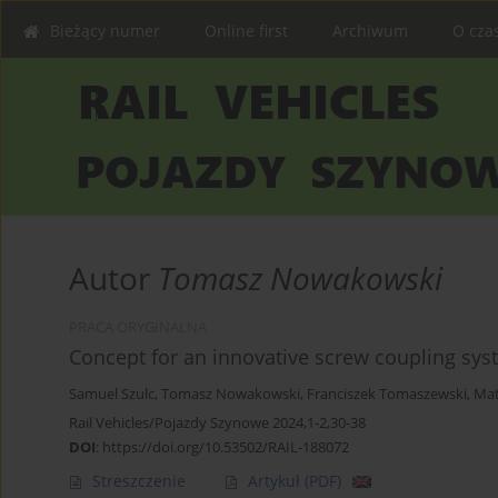
Bieżący numer
Online first
Archiwum
O cza
Autor
Tomasz Nowakowski
PRACA ORYGINALNA
Concept for an innovative screw coupling sy
Samuel Szulc
,
Tomasz Nowakowski
,
Franciszek Tomaszewski
,
Mat
Rail Vehicles/Pojazdy Szynowe 2024,1-2,30-38
DOI
:
https://doi.org/10.53502/RAIL-188072
Streszczenie
Artykuł
(PDF)