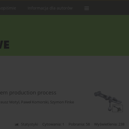
sopiśmie
Informacja dla autorów
stem production process
eusz Motyl
,
Paweł Komorski
,
Szymon Finke
Statystyki
Cytowania: 1
Pobrania: 58
Wyświetlenia: 238