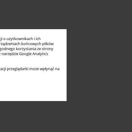
i o użytkownikach i ich
rządzeniach końcowych plików
wygodnego korzystania ze strony
z narzędzie Google Analytics
acji przeglądarki może wpłynąć na