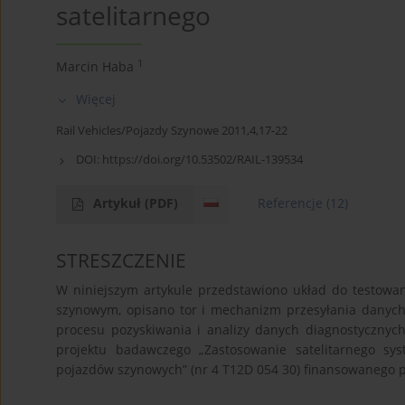
satelitarnego
1
Marcin Haba
Więcej
Rail Vehicles/Pojazdy Szynowe 2011,4,17-22
DOI:
https://doi.org/10.53502/RAIL-139534
Artykuł
(PDF)
Referencje
(12)
STRESZCZENIE
W niniejszym artykule przedstawiono układ do testowan
szynowym, opisano tor i mechanizm przesyłania danych
procesu pozyskiwania i analizy danych diagnostyczny
projektu badawczego „Zastosowanie satelitarnego s
pojazdów szynowych” (nr 4 T12D 054 30) finansowanego p