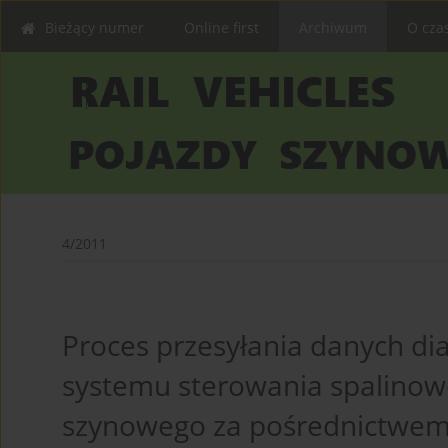
Bieżący numer
Online first
Archiwum
O cza
4/2011
Proces przesyłania danych di
systemu sterowania spalinow
szynowego za pośrednictwem