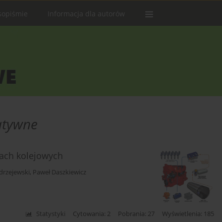
sopiśmie
Informacja dla autorów
atywne
dach kolejowych
drzejewski
,
Paweł Daszkiewicz
Statystyki
Cytowania: 2
Pobrania: 27
Wyświetlenia: 185