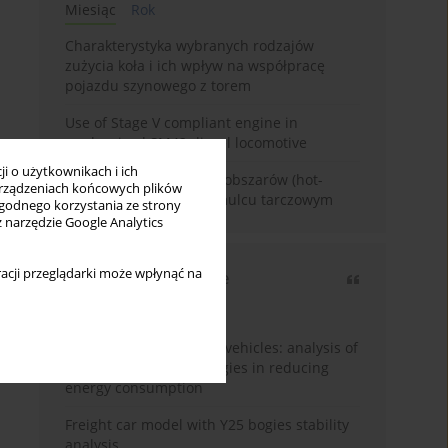
Miesiąc
Rok
Charakterystyka wybranych rodzajów
zużycia koła i ich wpływ na współpracę
pojazdu szynowego z torem
Use of Stage V compliant engine in
modernized SM42 diesel locomotive
i o użytkownikach i ich
Problematyka gorących obszarów (hot-
rządzeniach końcowych plików
spots) w kolejowym hamulcu tarczowym
wygodnego korzystania ze strony
z narzędzie Google Analytics
acji przeglądarki może wpłynąć na
Najczęściej cytowane
3 lata
Rok
Energy efficiency in rail vehicles: analysis of
contemporary technologies in reducing
energy consumption
Freight car model with Y25 bogies stability
analysis