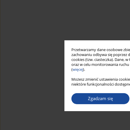
Przetwarzamy dane osobowe zbiera
zachowaniu odbywa się poprzez d
cookies (tzw. ciasteczka). Dane, w
oraz w celu monitorowania ruchu
(
więcej
).
Możesz zmienić ustawienia cookie
niektóre funkcjonalności dostępne
Zgadzam się