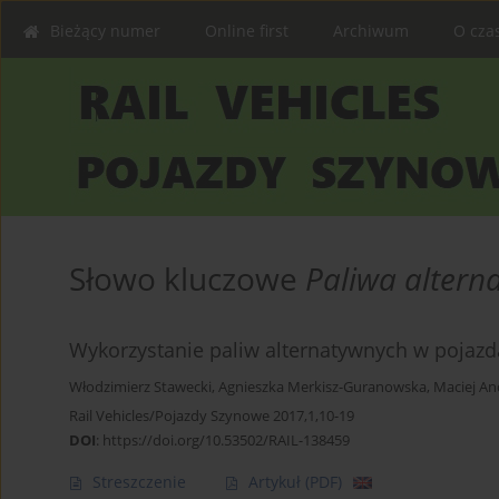
Bieżący numer
Online first
Archiwum
O cza
Słowo kluczowe
Paliwa altern
Wykorzystanie paliw alternatywnych w pojaz
Włodzimierz Stawecki
,
Agnieszka Merkisz-Guranowska
,
Maciej An
Rail Vehicles/Pojazdy Szynowe 2017,1,10-19
DOI
:
https://doi.org/10.53502/RAIL-138459
Streszczenie
Artykuł
(PDF)