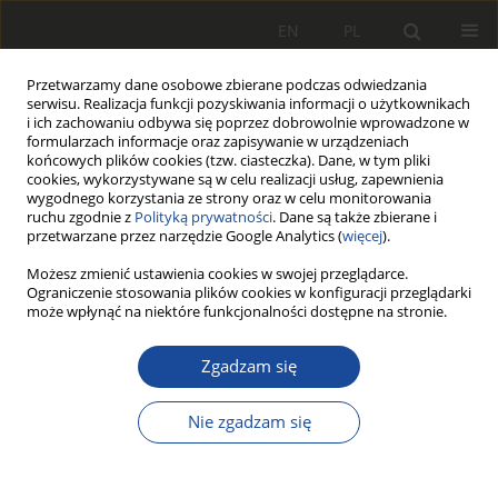
EN
PL
Przetwarzamy dane osobowe zbierane podczas odwiedzania
serwisu. Realizacja funkcji pozyskiwania informacji o użytkownikach
i ich zachowaniu odbywa się poprzez dobrowolnie wprowadzone w
formularzach informacje oraz zapisywanie w urządzeniach
końcowych plików cookies (tzw. ciasteczka). Dane, w tym pliki
cookies, wykorzystywane są w celu realizacji usług, zapewnienia
wygodnego korzystania ze strony oraz w celu monitorowania
ruchu zgodnie z
Polityką prywatności
. Dane są także zbierane i
przetwarzane przez narzędzie Google Analytics (
więcej
).
Słowo kluczowe
linie
Możesz zmienić ustawienia cookies w swojej przeglądarce.
Ograniczenie stosowania plików cookies w konfiguracji przeglądarki
zelektryfikowane
może wpłynąć na niektóre funkcjonalności dostępne na stronie.
Zgadzam się
Wielokryterialny model decyzyjny
wprowadzenia elektrycznych
Nie zgadzam się
zasobnikowych zespołów trakcyjnych
na częściowo zelektryfikowanej linii
Gdynia - Hel