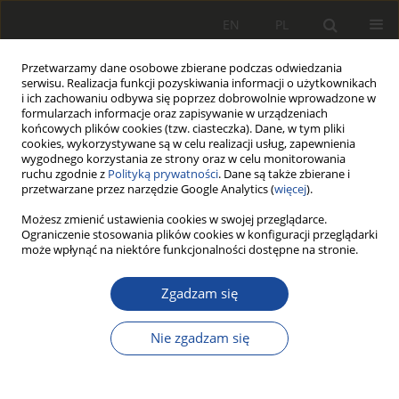
EN
PL
Przetwarzamy dane osobowe zbierane podczas odwiedzania
serwisu. Realizacja funkcji pozyskiwania informacji o użytkownikach
i ich zachowaniu odbywa się poprzez dobrowolnie wprowadzone w
formularzach informacje oraz zapisywanie w urządzeniach
końcowych plików cookies (tzw. ciasteczka). Dane, w tym pliki
cookies, wykorzystywane są w celu realizacji usług, zapewnienia
wygodnego korzystania ze strony oraz w celu monitorowania
ruchu zgodnie z
Polityką prywatności
. Dane są także zbierane i
przetwarzane przez narzędzie Google Analytics (
więcej
).
Słowo kluczowe
prace
Możesz zmienić ustawienia cookies w swojej przeglądarce.
Ograniczenie stosowania plików cookies w konfiguracji przeglądarki
modernizacyjne
może wpłynąć na niektóre funkcjonalności dostępne na stronie.
Zgadzam się
Ocena energochłonności ruchu
lokomotywy manewrowej podczas
Nie zgadzam się
prac modernizacyjnych na linii
kolejowej 354