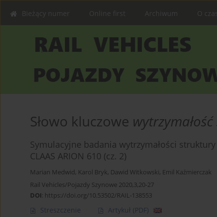
Bieżący numer
Online first
Archiwum
O cza
Słowo kluczowe
wytrzymałość 
Symulacyjne badania wytrzymałości struktur
CLAAS ARION 610 (cz. 2)
Marian Medwid
,
Karol Bryk
,
Dawid Witkowski
,
Emil Kaźmierczak
Rail Vehicles/Pojazdy Szynowe 2020,3,20-27
DOI
:
https://doi.org/10.53502/RAIL-138553
Streszczenie
Artykuł
(PDF)