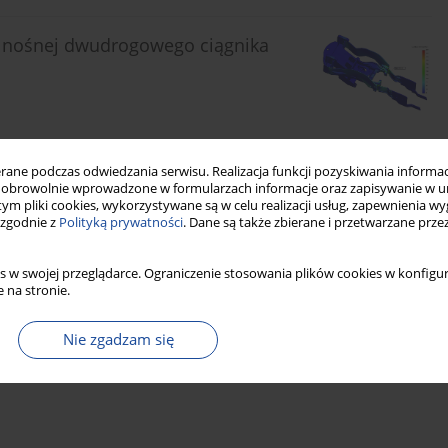
y nośnej dwudrogowego ciągnika
ne podczas odwiedzania serwisu. Realizacja funkcji pozyskiwania informacj
Statystyki
Cytowania: 1
Pobrania: 22
Wyświetlenia: 99
obrowolnie wprowadzone w formularzach informacje oraz zapisywanie w u
 tym pliki cookies, wykorzystywane są w celu realizacji usług, zapewnienia 
 zgodnie z
Polityką prywatności
. Dane są także zbierane i przetwarzane prze
s w swojej przeglądarce. Ograniczenie stosowania plików cookies w konfigur
 na stronie.
Nie zgadzam się