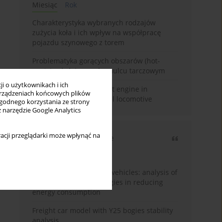
Miesiąc
Rok
Charakterystyka wybranych rodzajów
zużycia koła i ich wpływ na współpracę
pojazdu szynowego z torem
Problematyka gorących obszarów (hot-
spots) w kolejowym hamulcu tarczowym
i o użytkownikach i ich
Use of Stage V compliant engine in
rządzeniach końcowych plików
modernized SM42 diesel locomotive
wygodnego korzystania ze strony
z narzędzie Google Analytics
acji przeglądarki może wpłynąć na
Najczęściej cytowane
3 lata
Rok
Energy efficiency in rail vehicles: analysis of
contemporary technologies in reducing
energy consumption
Freight car model with Y25 bogies stability
analysis