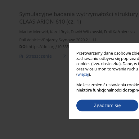
Symulacyjne badania wytrzymałości struktur
CLAAS ARION 610 (cz. 1)
Marian Medwid
,
Karol Bryk
,
Dawid Witkowski
,
Emil Kaźmierczak
Rail Vehicles/Pojazdy Szynowe 2020,2,1-11
DOI
:
https://doi.org/10.53502/RAIL-138546
Przetwarzamy dane osobowe zbiera
Streszczenie
Artykuł
(PDF)
zachowaniu odbywa się poprzez d
cookies (tzw. ciasteczka). Dane, w
oraz w celu monitorowania ruchu
(
więcej
).
Możesz zmienić ustawienia cookie
niektóre funkcjonalności dostępne
Zgadzam się