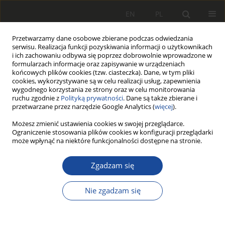
EN
PL
Przetwarzamy dane osobowe zbierane podczas odwiedzania
serwisu. Realizacja funkcji pozyskiwania informacji o użytkownikach
i ich zachowaniu odbywa się poprzez dobrowolnie wprowadzone w
formularzach informacje oraz zapisywanie w urządzeniach
końcowych plików cookies (tzw. ciasteczka). Dane, w tym pliki
cookies, wykorzystywane są w celu realizacji usług, zapewnienia
wygodnego korzystania ze strony oraz w celu monitorowania
ruchu zgodnie z
Polityką prywatności
. Dane są także zbierane i
przetwarzane przez narzędzie Google Analytics (
więcej
).
2/1999
Możesz zmienić ustawienia cookies w swojej przeglądarce.
Ograniczenie stosowania plików cookies w konfiguracji przeglądarki
może wpłynąć na niektóre funkcjonalności dostępne na stronie.
Zgadzam się
Zawieszenia
pneumatyczne
Nie zgadzam się
pojazdów szynowych. Część 2: