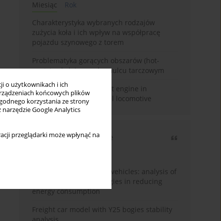
Miesiąc
Rok
Charakterystyka wybranych rodzajów
zużycia koła i ich wpływ na współpracę
pojazdu szynowego z torem
Problematyka gorących obszarów (hot-
spots) w kolejowym hamulcu tarczowym
i o użytkownikach i ich
Use of Stage V compliant engine in
rządzeniach końcowych plików
modernized SM42 diesel locomotive
wygodnego korzystania ze strony
z narzędzie Google Analytics
acji przeglądarki może wpłynąć na
Najczęściej cytowane
3 lata
Rok
Energy efficiency in rail vehicles: analysis of
contemporary technologies in reducing
energy consumption
Freight car model with Y25 bogies stability
analysis