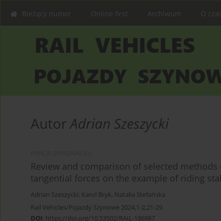
Bieżący numer
Online first
Archiwum
O cza
Autor
Adrian Szeszycki
PRACA ORYGINALNA
Review and comparison of selected methods of
tangential forces on the example of riding stab
Adrian Szeszycki
,
Karol Bryk
,
Natalia Stefańska
Rail Vehicles/Pojazdy Szynowe 2024,1-2,21-29
DOI
:
https://doi.org/10.53502/RAIL-186987