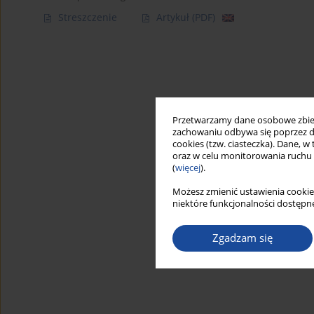
Streszczenie
Artykuł
(PDF)
Przetwarzamy dane osobowe zbiera
zachowaniu odbywa się poprzez d
cookies (tzw. ciasteczka). Dane, w
oraz w celu monitorowania ruchu
(
więcej
).
Możesz zmienić ustawienia cookie
niektóre funkcjonalności dostępne
Zgadzam się