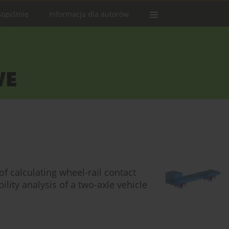
sopiśmie
Informacja dla autorów
 calculating wheel-rail contact
ility analysis of a two-axle vehicle