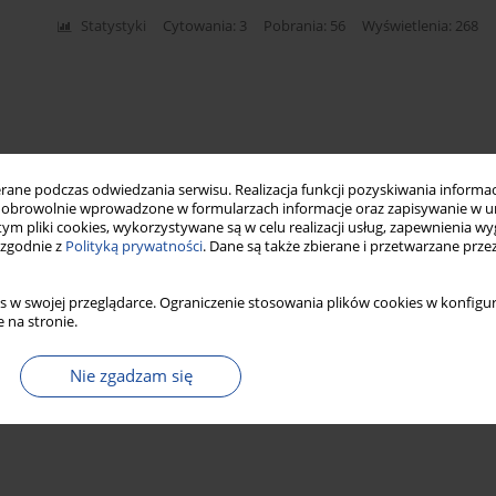
Statystyki
Cytowania: 3
Pobrania: 56
Wyświetlenia: 268
ne podczas odwiedzania serwisu. Realizacja funkcji pozyskiwania informacj
obrowolnie wprowadzone w formularzach informacje oraz zapisywanie w u
 tym pliki cookies, wykorzystywane są w celu realizacji usług, zapewnienia 
 zgodnie z
Polityką prywatności
. Dane są także zbierane i przetwarzane prze
s w swojej przeglądarce. Ograniczenie stosowania plików cookies w konfigur
 na stronie.
Nie zgadzam się