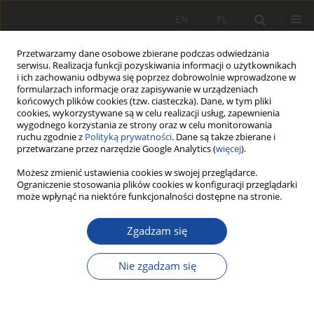
EN
PL
Przetwarzamy dane osobowe zbierane podczas odwiedzania
serwisu. Realizacja funkcji pozyskiwania informacji o użytkownikach
i ich zachowaniu odbywa się poprzez dobrowolnie wprowadzone w
formularzach informacje oraz zapisywanie w urządzeniach
końcowych plików cookies (tzw. ciasteczka). Dane, w tym pliki
cookies, wykorzystywane są w celu realizacji usług, zapewnienia
wygodnego korzystania ze strony oraz w celu monitorowania
ruchu zgodnie z
Polityką prywatności
. Dane są także zbierane i
przetwarzane przez narzędzie Google Analytics (
więcej
).
Autor
Emil Kaźmierczak
Możesz zmienić ustawienia cookies w swojej przeglądarce.
Ograniczenie stosowania plików cookies w konfiguracji przeglądarki
może wpłynąć na niektóre funkcjonalności dostępne na stronie.
Symulacyjne badania wytrzymałości
struktury nośnej dwudrogowego
Zgadzam się
ciągnika CLAAS ARION 610 (cz. 2)
Nie zgadzam się
Marian Medwid
,
Karol Bryk
,
Dawid Witkowski
,
Emil Kaźmierczak
Rail Vehicles/Pojazdy Szynowe 2020,3,20-27
DOI
:
https://doi.org/10.53502/RAIL-138553
Statystyki
Pobrania: 19
Wyświetlenia: 83