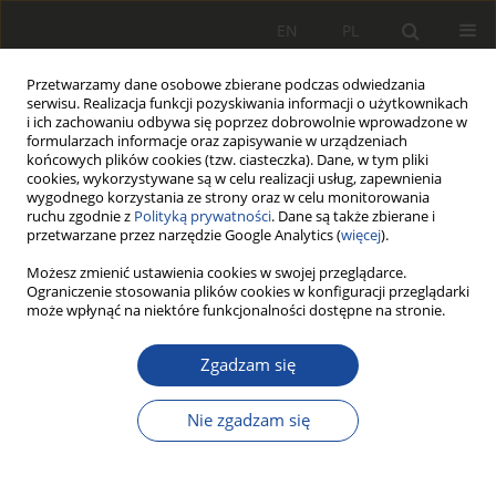
EN
PL
Przetwarzamy dane osobowe zbierane podczas odwiedzania
serwisu. Realizacja funkcji pozyskiwania informacji o użytkownikach
i ich zachowaniu odbywa się poprzez dobrowolnie wprowadzone w
formularzach informacje oraz zapisywanie w urządzeniach
końcowych plików cookies (tzw. ciasteczka). Dane, w tym pliki
cookies, wykorzystywane są w celu realizacji usług, zapewnienia
wygodnego korzystania ze strony oraz w celu monitorowania
ruchu zgodnie z
Polityką prywatności
. Dane są także zbierane i
przetwarzane przez narzędzie Google Analytics (
więcej
).
Autor
Karol Andrzejczak
Możesz zmienić ustawienia cookies w swojej przeglądarce.
Ograniczenie stosowania plików cookies w konfiguracji przeglądarki
może wpłynąć na niektóre funkcjonalności dostępne na stronie.
PRACA ORYGINALNA
Zgadzam się
Modele i badania symulacyjne
popytu na wybrany asortyment
Nie zgadzam się
zasobów dla systemu jednorodnych
pojazdów szynowych
Adam Kadziński
,
Karol Andrzejczak