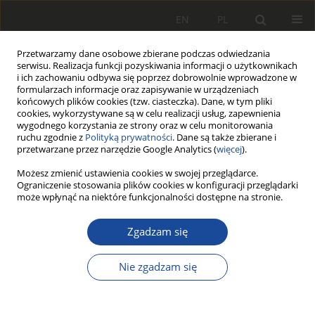
EN
PL
Przetwarzamy dane osobowe zbierane podczas odwiedzania
serwisu. Realizacja funkcji pozyskiwania informacji o użytkownikach
i ich zachowaniu odbywa się poprzez dobrowolnie wprowadzone w
formularzach informacje oraz zapisywanie w urządzeniach
końcowych plików cookies (tzw. ciasteczka). Dane, w tym pliki
cookies, wykorzystywane są w celu realizacji usług, zapewnienia
wygodnego korzystania ze strony oraz w celu monitorowania
ruchu zgodnie z
Polityką prywatności
. Dane są także zbierane i
przetwarzane przez narzędzie Google Analytics (
więcej
).
Autor
Laura Mielcarek
Możesz zmienić ustawienia cookies w swojej przeglądarce.
Ograniczenie stosowania plików cookies w konfiguracji przeglądarki
może wpłynąć na niektóre funkcjonalności dostępne na stronie.
PRACA ORYGINALNA
Zgadzam się
The method of determining design
assumptions for bogie platform
Nie zgadzam się
Witold Jerzy Kapelański
,
Laura Mielcarek
Rail Vehicles/Pojazdy Szynowe 2024,1-2,39-45
DOI
:
https://doi.org/10.53502/RAIL-190356