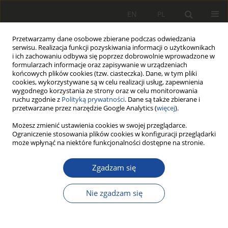
EN
PL
Przetwarzamy dane osobowe zbierane podczas odwiedzania
serwisu. Realizacja funkcji pozyskiwania informacji o użytkownikach
i ich zachowaniu odbywa się poprzez dobrowolnie wprowadzone w
formularzach informacje oraz zapisywanie w urządzeniach
końcowych plików cookies (tzw. ciasteczka). Dane, w tym pliki
cookies, wykorzystywane są w celu realizacji usług, zapewnienia
wygodnego korzystania ze strony oraz w celu monitorowania
ruchu zgodnie z
Polityką prywatności
. Dane są także zbierane i
przetwarzane przez narzędzie Google Analytics (
więcej
).
Autor
Włodzimierz Gqsowski
Możesz zmienić ustawienia cookies w swojej przeglądarce.
Ograniczenie stosowania plików cookies w konfiguracji przeglądarki
może wpłynąć na niektóre funkcjonalności dostępne na stronie.
Propedeutyka aerodynamiki
pojazdów szynowych
Zgadzam się
Włodzimierz Gqsowski
,
Łukasz Jaskólski
Nie zgadzam się
Rail Vehicles/Pojazdy Szynowe 2003,3,13-20
Statystyki
Pobrania: 2
Wyświetlenia: 19
Streszczenie
Artykuł
(PDF)