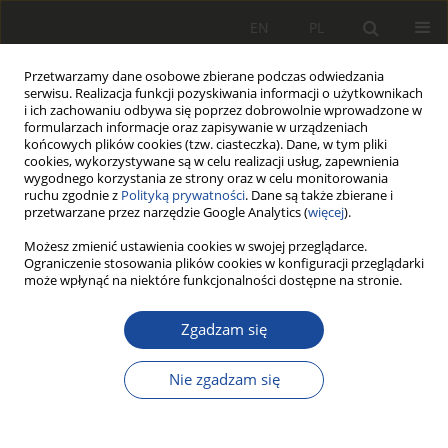
EN
PL
Przetwarzamy dane osobowe zbierane podczas odwiedzania
serwisu. Realizacja funkcji pozyskiwania informacji o użytkownikach
i ich zachowaniu odbywa się poprzez dobrowolnie wprowadzone w
formularzach informacje oraz zapisywanie w urządzeniach
końcowych plików cookies (tzw. ciasteczka). Dane, w tym pliki
cookies, wykorzystywane są w celu realizacji usług, zapewnienia
wygodnego korzystania ze strony oraz w celu monitorowania
ruchu zgodnie z
Polityką prywatności
. Dane są także zbierane i
przetwarzane przez narzędzie Google Analytics (
więcej
).
Archiwum
Możesz zmienić ustawienia cookies w swojej przeglądarce.
Ograniczenie stosowania plików cookies w konfiguracji przeglądarki
może wpłynąć na niektóre funkcjonalności dostępne na stronie.
3-4/2023
Zgadzam się
Statystyki wszystkich artykułów
Nie zgadzam się
826
3274
Pobrania
Wyświetlenia