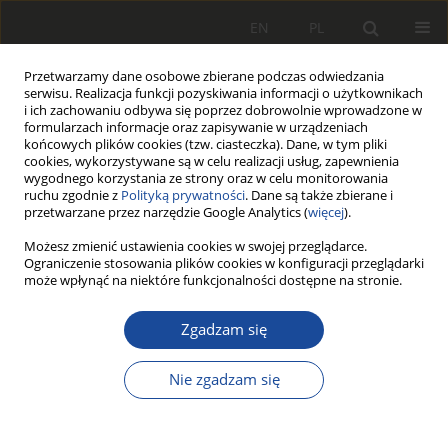
EN
PL
Przetwarzamy dane osobowe zbierane podczas odwiedzania
serwisu. Realizacja funkcji pozyskiwania informacji o użytkownikach
i ich zachowaniu odbywa się poprzez dobrowolnie wprowadzone w
formularzach informacje oraz zapisywanie w urządzeniach
końcowych plików cookies (tzw. ciasteczka). Dane, w tym pliki
cookies, wykorzystywane są w celu realizacji usług, zapewnienia
wygodnego korzystania ze strony oraz w celu monitorowania
ruchu zgodnie z
Polityką prywatności
. Dane są także zbierane i
przetwarzane przez narzędzie Google Analytics (
więcej
).
Słowo kluczowe
Uszkadzanie
Możesz zmienić ustawienia cookies w swojej przeglądarce.
Ograniczenie stosowania plików cookies w konfiguracji przeglądarki
szyn
może wpłynąć na niektóre funkcjonalności dostępne na stronie.
Zgadzam się
Analiza przyczyn zużywania się
(uszkadzania) szyn w zależności od
Nie zgadzam się
warunków techniczno–
eksploatacyjnych toru