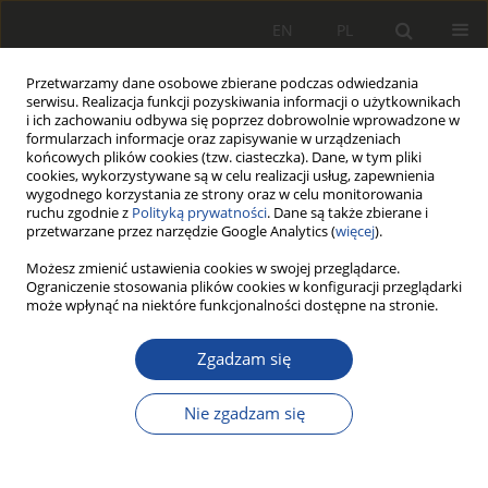
EN
PL
Przetwarzamy dane osobowe zbierane podczas odwiedzania
serwisu. Realizacja funkcji pozyskiwania informacji o użytkownikach
i ich zachowaniu odbywa się poprzez dobrowolnie wprowadzone w
formularzach informacje oraz zapisywanie w urządzeniach
końcowych plików cookies (tzw. ciasteczka). Dane, w tym pliki
cookies, wykorzystywane są w celu realizacji usług, zapewnienia
wygodnego korzystania ze strony oraz w celu monitorowania
ruchu zgodnie z
Polityką prywatności
. Dane są także zbierane i
przetwarzane przez narzędzie Google Analytics (
więcej
).
Słowo kluczowe
fuel cells
Możesz zmienić ustawienia cookies w swojej przeglądarce.
Ograniczenie stosowania plików cookies w konfiguracji przeglądarki
może wpłynąć na niektóre funkcjonalności dostępne na stronie.
PRACA POGLĄDOWA
Types and applications of hydrogen
Zgadzam się
fuel cells in transport
Dawid Gallas
,
Paweł Stobnicki
,
Yaroslav Bolzhelarskyi
Nie zgadzam się
Rail Vehicles/Pojazdy Szynowe 2022,3-4,31-36
DOI
:
https://doi.org/10.53502/RAIL-157018
Statystyki
Cytowania: 2
Pobrania: 146
Wyświetlenia: 339