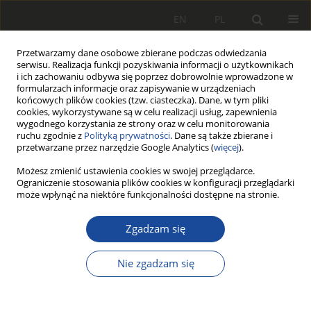
EN
PL
Przetwarzamy dane osobowe zbierane podczas odwiedzania
serwisu. Realizacja funkcji pozyskiwania informacji o użytkownikach
i ich zachowaniu odbywa się poprzez dobrowolnie wprowadzone w
formularzach informacje oraz zapisywanie w urządzeniach
końcowych plików cookies (tzw. ciasteczka). Dane, w tym pliki
cookies, wykorzystywane są w celu realizacji usług, zapewnienia
wygodnego korzystania ze strony oraz w celu monitorowania
ruchu zgodnie z
Polityką prywatności
. Dane są także zbierane i
przetwarzane przez narzędzie Google Analytics (
więcej
).
Słowo kluczowe
napędy
Możesz zmienić ustawienia cookies w swojej przeglądarce.
Ograniczenie stosowania plików cookies w konfiguracji przeglądarki
pojazdów szynowych
może wpłynąć na niektóre funkcjonalności dostępne na stronie.
Zgadzam się
Ultrakondensatory i ogniwa paliwowe
w układach napędowych pojazdów
Nie zgadzam się
szynowych
Ireneusz Pielecha
,
Jerzy Merkisz
,
Maciej Andrzejewski
,
Paweł
Daszkiewicz
,
Robert Świechowicz
,
Mateusz Nowak