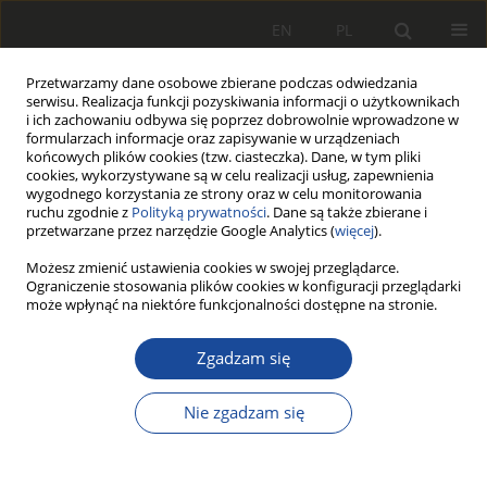
EN
PL
Przetwarzamy dane osobowe zbierane podczas odwiedzania
serwisu. Realizacja funkcji pozyskiwania informacji o użytkownikach
i ich zachowaniu odbywa się poprzez dobrowolnie wprowadzone w
formularzach informacje oraz zapisywanie w urządzeniach
końcowych plików cookies (tzw. ciasteczka). Dane, w tym pliki
cookies, wykorzystywane są w celu realizacji usług, zapewnienia
wygodnego korzystania ze strony oraz w celu monitorowania
ruchu zgodnie z
Polityką prywatności
. Dane są także zbierane i
przetwarzane przez narzędzie Google Analytics (
więcej
).
Słowo kluczowe
pojazdy
Możesz zmienić ustawienia cookies w swojej przeglądarce.
Ograniczenie stosowania plików cookies w konfiguracji przeglądarki
komunikacji zbiorowej
może wpłynąć na niektóre funkcjonalności dostępne na stronie.
Zgadzam się
Analiza emisji spalin w rzeczywistych
warunkach pracy pojazdu
Nie zgadzam się
komunikacji zbiorowej z
wykorzystaniem PEMS