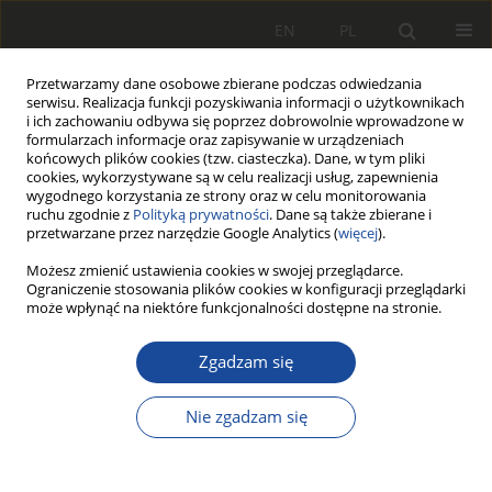
EN
PL
Przetwarzamy dane osobowe zbierane podczas odwiedzania
serwisu. Realizacja funkcji pozyskiwania informacji o użytkownikach
i ich zachowaniu odbywa się poprzez dobrowolnie wprowadzone w
formularzach informacje oraz zapisywanie w urządzeniach
końcowych plików cookies (tzw. ciasteczka). Dane, w tym pliki
cookies, wykorzystywane są w celu realizacji usług, zapewnienia
wygodnego korzystania ze strony oraz w celu monitorowania
ruchu zgodnie z
Polityką prywatności
. Dane są także zbierane i
przetwarzane przez narzędzie Google Analytics (
więcej
).
Autor
Andrzej Jakubowski
Możesz zmienić ustawienia cookies w swojej przeglądarce.
Ograniczenie stosowania plików cookies w konfiguracji przeglądarki
może wpłynąć na niektóre funkcjonalności dostępne na stronie.
PRACA ORYGINALNA
Railway brake control system for
Zgadzam się
wagons pulled by a road-rail machine
Andrzej Jakubowski
,
Joanna Kustosz
,
Damian Goliwąs
Nie zgadzam się
Rail Vehicles/Pojazdy Szynowe 2025,1-2,18-26
DOI
:
https://doi.org/10.53502/RAIL-209590
Statystyki
Pobrania: 69
Wyświetlenia: 161